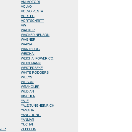
VM MOTORI
VOLVO
VOLVO PENTA
VORTEC
VORTSCHRITT
VW
WACKER
WACKER NEUSON
WAGNER
WAPSA
WARTBURG
WEICHAI
WEICHAI POWER CO.
WEIDEMANN
WESTERBEKE
WHITE RODGERS
WILLYS
WILSON
WRANGLER
WUDIAN
XINCHEN
YALE
YALE/JUNGHEINRICH
YAMAHA
YANG DONG
YANMAR
YUCHAI
NNER
ZEPPELIN