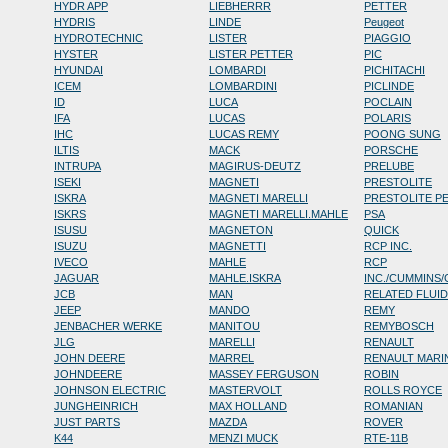
HYDR APP
LIEBHERRR
PETTER
HYDRIS
LINDE
Peugeot
HYDROTECHNIC
LISTER
PIAGGIO
HYSTER
LISTER PETTER
PIC
HYUNDAI
LOMBARDI
PICHITACHI
ICEM
LOMBARDINI
PICLINDE
ID
LUCA
POCLAIN
IFA
LUCAS
POLARIS
IHC
LUCAS REMY
POONG SUNG
ILTIS
MACK
PORSCHE
INTRUPA
MAGIRUS-DEUTZ
PRELUBE
ISEKI
MAGNETI
PRESTOLITE
ISKRA
MAGNETI MARELLI
PRESTOLITE P
ISKRS
MAGNETI MARELLI.MAHLE
PSA
ISUSU
MAGNETON
QUICK
ISUZU
MAGNETTI
RCP INC.
IVECO
MAHLE
RCP
JAGUAR
MAHLE.ISKRA
INC./CUMMINS
JCB
MAN
RELATED FLUI
JEEP
MANDO
REMY
JENBACHER WERKE
MANITOU
REMYBOSCH
JLG
MARELLI
RENAULT
JOHN DEERE
MARREL
RENAULT MARI
JOHNDEERE
MASSEY FERGUSON
ROBIN
JOHNSON ELECTRIC
MASTERVOLT
ROLLS ROYCE
JUNGHEINRICH
MAX HOLLAND
ROMANIAN
JUST PARTS
MAZDA
ROVER
K44
MENZI MUCK
RTE-11B