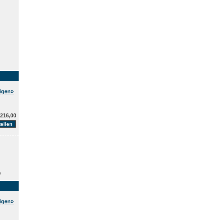
eigen»
216,00
O
eigen»