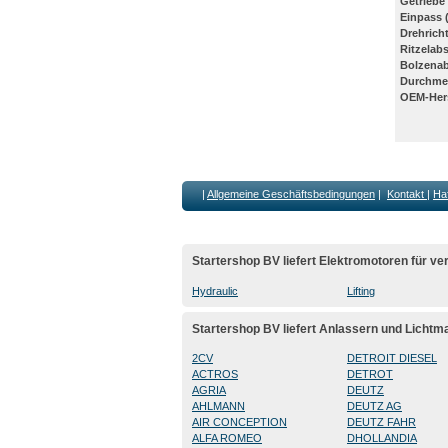
Getriebe
Einpass 
Drehrich
Ritzelab
Bolzena
Durchmes
OEM-Hers
|
Allgemeine Geschäftsbedingungen
|
Kontakt
|
Ha
Startershop BV liefert Elektromotoren für 
Hydraulic
Lifting
Startershop BV liefert Anlassern und Lichtm
2CV
DETROIT DIESEL
ACTROS
DETROT
AGRIA
DEUTZ
AHLMANN
DEUTZ AG
AIR CONCEPTION
DEUTZ FAHR
ALFA ROMEO
DHOLLANDIA