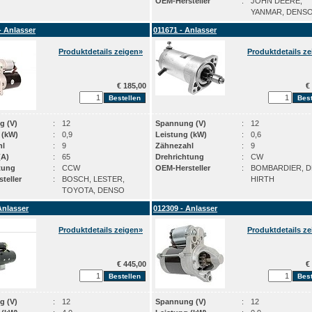
OEM-Hersteller
:
JOHN DEERE,
YANMAR, DENS
- Anlasser
011671 - Anlasser
Produktdetails zeigen»
Produktdetails z
€ 185,00
€ 
g (V)
:
12
Spannung (V)
:
12
 (kW)
:
0,9
Leistung (kW)
:
0,6
hl
:
9
Zähnezahl
:
9
(A)
:
65
Drehrichtung
:
CW
tung
:
CCW
OEM-Hersteller
:
BOMBARDIER, D
teller
:
BOSCH, LESTER,
HIRTH
TOYOTA, DENSO
Anlasser
012309 - Anlasser
Produktdetails zeigen»
Produktdetails z
€ 445,00
€ 
g (V)
:
12
Spannung (V)
:
12