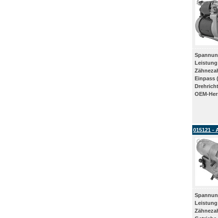
Spannun
Leistung
Zähneza
Einpass 
Drehrich
OEM-Hers
015121 - 
Spannun
Leistung
Zähneza