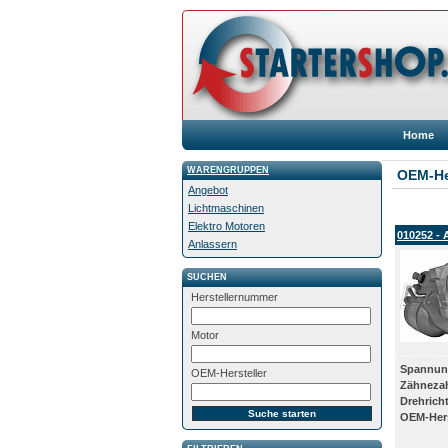
Home
WARENGRUPPEN
OEM-He
Angebot
Lichtmaschinen
Elektro Motoren
010252 - 
Anlassern
SUCHEN
Herstellernummer
Motor
Spannun
OEM-Hersteller
Zähneza
Drehrich
OEM-Hers