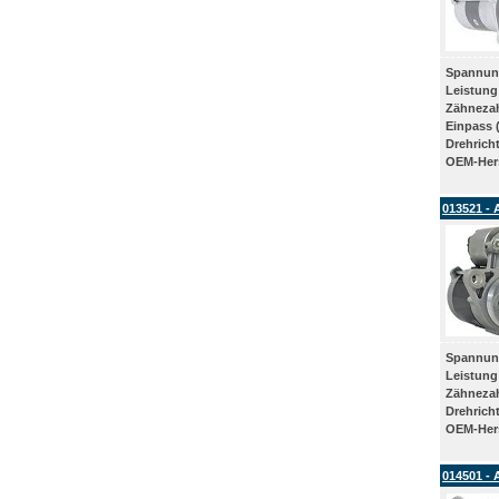
Spannun
Leistung
Zähneza
Einpass 
Drehrich
OEM-Hers
013521 - 
Spannun
Leistung
Zähneza
Drehrich
OEM-Hers
014501 - 