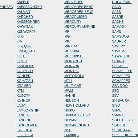
KAEBLE
MERCEDES
RUGGERINI
RENDSEN
KAESSBOHRER
MERCEDES BENZ
SAAB
KALMAR
MERCEDES-BENZ
SABB
KÄRCHER
MERCRUISER
SABRE
KÄSSBOHRER
MERCURY
SACHS
KAWASAKI
MERCURY MARINE
SAMAG
KENWORTH
MF
SAME
KHD
MG
SAMSUNG
KIA
MIC
SAURER
King Quad
MINXIAN
SAVERY
KINGQUAD
MITSUBA
SAVIEM
KIOTI
MITSUBISHI
SAWAFUJI
KIPOR
MONARCH
SCANIA
KNIKMOPS
MONARK
SCHAEFF
KOBELCO
MONTEC
SCHAEFFER
KOHLER
MOTOROLA
SCHAFFER
KOMATSU
MTU
SCHÄFFER
KRAMER
MULTICAR
SEA-DOO
KTM
MWM
SEG
KUBOTA
NANNI
SEV
KüHNER
NEUSON
SHIBAURA
LADA
NEW HOLLAND
SISU
N
LAMBORGHINI
NIKKO
SMAE
LANCIA
NIPPON DENSO
SMART
LANDINI
NISSAN
SOLE DIESEL
LANDROVER
NISSAN INFINITI
SPAREX
LAVERDA
NSU
SPIJKSTAAL
LECTRICA
O&amp;K
SPX FLUID FE