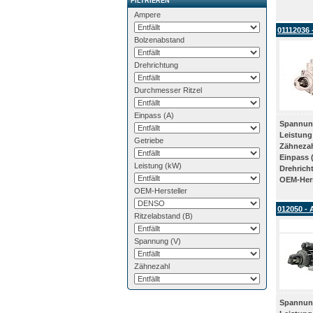
FILTRIEREN
Ampere
01112036 
Bolzenabstand
Drehrichtung
Durchmesser Ritzel
Einpass (A)
Spannun
Leistung
Getriebe
Zähneza
Einpass 
Leistung (kW)
Drehrich
OEM-Hers
OEM-Hersteller
012050 - 
Ritzelabstand (B)
Spannung (V)
Zähnezahl
Spannun