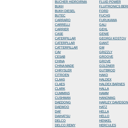
BUCHER HIDROIRMA
FLUID POWER
BUKH
FLUITRONICS BE
BUKH DIESEL
FORD
BUTEC
FUCHS
CARRARO
FURUKAWA
CARRELLI
GALI
CARRIER
GEHL
CASE
GENIE
CATERPILLAR
GEORGI KOSTOV
CATERPLLAR
GIANT
CATTERPILLAR
GM
CAV
GRIZZLY
CESAB
GROOVE
CHINA
GROVE
CHINA MADE
GÜLDNER
CHRYSLER
GUTBROD
CITROEN
HAKO
CLAAS
HALDEX
CLAES
HALDEX BARNES
CLARK
HALLA
CUMMINS
HAMM
CUSHMAN
HANOMAG
DAEDONG
HARLEY DAVIDSO
DAEWOO
HATZ
DAF
HELLA
DAIHATSU
HELLO
DELCO
HENKEL
DELCO REMY
HERCULES