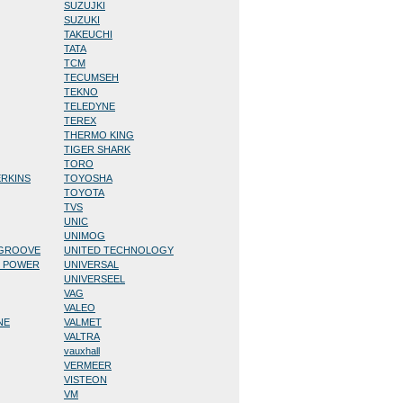
SUZUJKI
SUZUKI
TAKEUCHI
TATA
TCM
TECUMSEH
TEKNO
TELEDYNE
TEREX
THERMO KING
TIGER SHARK
TORO
ERKINS
TOYOSHA
TOYOTA
TVS
UNIC
UNIMOG
/GROOVE
UNITED TECHNOLOGY
D POWER
UNIVERSAL
UNIVERSEEL
VAG
VALEO
NE
VALMET
VALTRA
vauxhall
VERMEER
VISTEON
VM