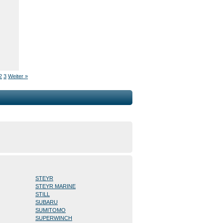
O
2
3
Weiter »
STEYR
STEYR MARINE
STILL
SUBARU
SUMITOMO
SUPERWINCH