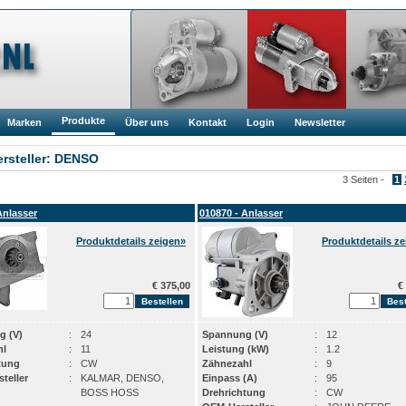
Produkte
Marken
Über uns
Kontakt
Login
Newsletter
rsteller: DENSO
3 Seiten -
1
Anlasser
010870 - Anlasser
Produktdetails zeigen»
Produktdetails z
€ 375,00
€ 
g (V)
:
24
Spannung (V)
:
12
hl
:
11
Leistung (kW)
:
1.2
tung
:
CW
Zähnezahl
:
9
teller
:
KALMAR, DENSO,
Einpass (A)
:
95
BOSS HOSS
Drehrichtung
:
CW