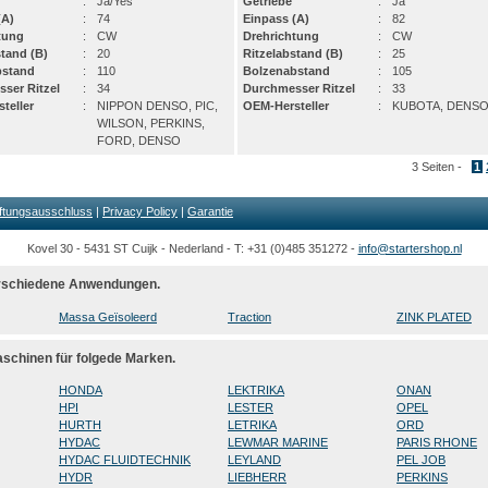
:
Ja/Yes
Getriebe
:
Ja
(A)
:
74
Einpass (A)
:
82
tung
:
CW
Drehrichtung
:
CW
stand (B)
:
20
Ritzelabstand (B)
:
25
bstand
:
110
Bolzenabstand
:
105
ser Ritzel
:
34
Durchmesser Ritzel
:
33
teller
:
NIPPON DENSO, PIC,
OEM-Hersteller
:
KUBOTA, DENS
WILSON, PERKINS,
FORD, DENSO
3 Seiten -
1
ftungsausschluss
|
Privacy Policy
|
Garantie
Kovel 30 - 5431 ST Cuijk - Nederland - T: +31 (0)485 351272 -
info@startershop.nl
verschiedene Anwendungen.
Massa Geïsoleerd
Traction
ZINK PLATED
aschinen für folgede Marken.
HONDA
LEKTRIKA
ONAN
HPI
LESTER
OPEL
HURTH
LETRIKA
ORD
HYDAC
LEWMAR MARINE
PARIS RHONE
HYDAC FLUIDTECHNIK
LEYLAND
PEL JOB
HYDR
LIEBHERR
PERKINS