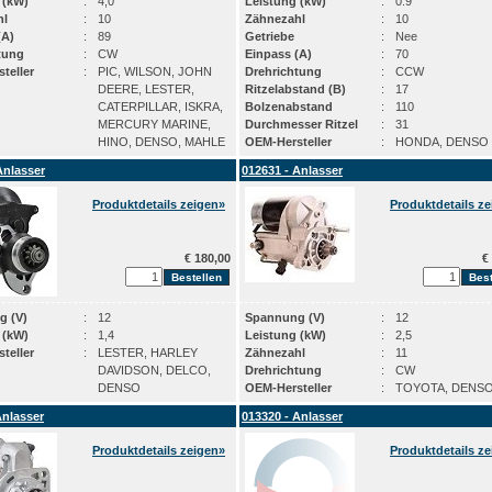
 (kW)
:
4,0
Leistung (kW)
:
0.9
hl
:
10
Zähnezahl
:
10
(A)
:
89
Getriebe
:
Nee
tung
:
CW
Einpass (A)
:
70
teller
:
PIC, WILSON, JOHN
Drehrichtung
:
CCW
DEERE, LESTER,
Ritzelabstand (B)
:
17
CATERPILLAR, ISKRA,
Bolzenabstand
:
110
MERCURY MARINE,
Durchmesser Ritzel
:
31
HINO, DENSO, MAHLE
OEM-Hersteller
:
HONDA, DENSO
Anlasser
012631 - Anlasser
Produktdetails zeigen»
Produktdetails z
€ 180,00
€ 
g (V)
:
12
Spannung (V)
:
12
 (kW)
:
1,4
Leistung (kW)
:
2,5
teller
:
LESTER, HARLEY
Zähnezahl
:
11
DAVIDSON, DELCO,
Drehrichtung
:
CW
DENSO
OEM-Hersteller
:
TOYOTA, DENS
Anlasser
013320 - Anlasser
Produktdetails zeigen»
Produktdetails z