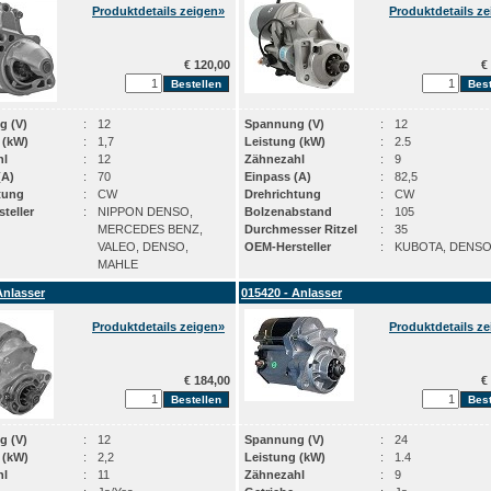
Produktdetails zeigen»
Produktdetails z
€ 120,00
€ 
g (V)
:
12
Spannung (V)
:
12
 (kW)
:
1,7
Leistung (kW)
:
2.5
hl
:
12
Zähnezahl
:
9
(A)
:
70
Einpass (A)
:
82,5
tung
:
CW
Drehrichtung
:
CW
teller
:
NIPPON DENSO,
Bolzenabstand
:
105
MERCEDES BENZ,
Durchmesser Ritzel
:
35
VALEO, DENSO,
OEM-Hersteller
:
KUBOTA, DENS
MAHLE
Anlasser
015420 - Anlasser
Produktdetails zeigen»
Produktdetails z
€ 184,00
€ 
g (V)
:
12
Spannung (V)
:
24
 (kW)
:
2,2
Leistung (kW)
:
1.4
hl
:
11
Zähnezahl
:
9