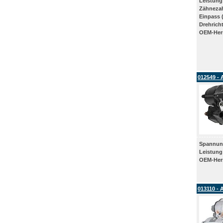
Leistung
Zähneza
Einpass 
Drehrich
OEM-Hers
012549 - 
Spannun
Leistung
OEM-Hers
013110 - 