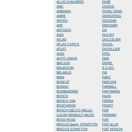
ALLIS CHALMERS
DIXIE
AMC
DODGE
AMMANN
DONG FENG
AMRE
DONGFENG
ANTEO
DOOSAN
APE
DRESSER
ARTISON
DS
ASIA
DUCATI
ATLAS
DUCCELIER
ATLAS COPCO
DUCEL
ATLET
DUCELLIER
AUDI
EFEL
AUTO UNION
EMS
BAOJUN
ERHEL
BAUDOUIN
E-Z-GO
BELARUS
FAI
BMW
FARC
BOBCAT
FARCOM
BOMAG
FARMALL
BOMBARDIER
FARYMANN
BOSCH
FAUN
BOSCH USA
FEMSA
BOSCH/KHD
FENDT
BOSCH-DELCO-HELLA-
FER
LUCAS-RENAULT-VALEO
FERRARI
BOSS HOSS
FIAT
BRIGGS &amp; STRATTON
FIAT ALLIS
BRIGGS STRATTON
FIAT HITACHI