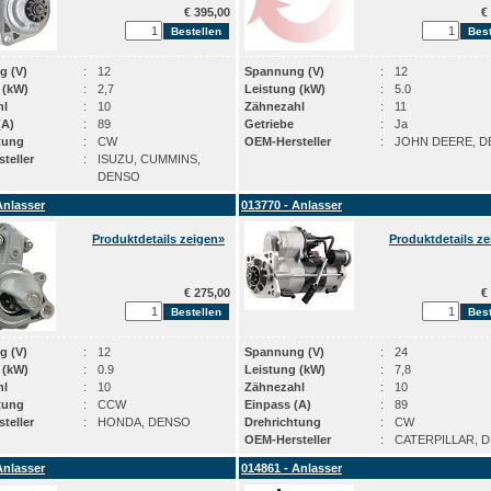
€ 395,00
€ 
g (V)
:
12
Spannung (V)
:
12
 (kW)
:
2,7
Leistung (kW)
:
5.0
hl
:
10
Zähnezahl
:
11
(A)
:
89
Getriebe
:
Ja
tung
:
CW
OEM-Hersteller
:
JOHN DEERE, 
teller
:
ISUZU, CUMMINS,
DENSO
Anlasser
013770 - Anlasser
Produktdetails zeigen»
Produktdetails z
€ 275,00
€ 
g (V)
:
12
Spannung (V)
:
24
 (kW)
:
0.9
Leistung (kW)
:
7,8
hl
:
10
Zähnezahl
:
10
tung
:
CCW
Einpass (A)
:
89
teller
:
HONDA, DENSO
Drehrichtung
:
CW
OEM-Hersteller
:
CATERPILLAR, 
Anlasser
014861 - Anlasser