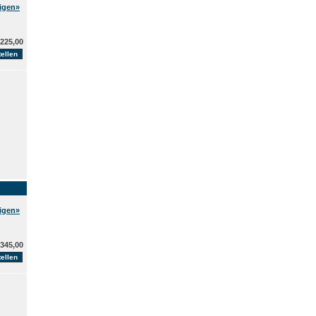
eigen»
225,00
O
eigen»
345,00