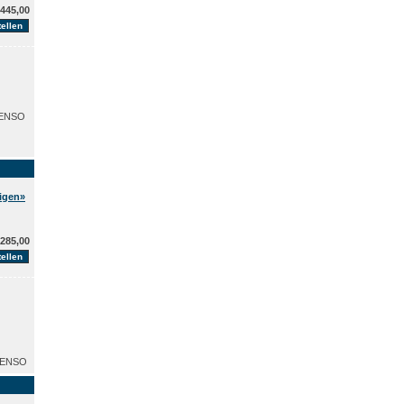
445,00
DENSO
eigen»
285,00
DENSO