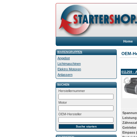
Home
WARENGRUPPEN
OEM-He
Angebot
Lichtmaschinen
Elektro Motoren
011259 - 
Anlassern
SUCHEN
Herstellernummer
Motor
Spannun
OEM-Hersteller
Leistung
Zähneza
Getriebe
Einpass 