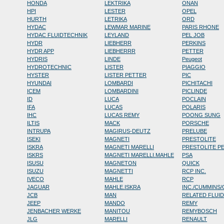
HONDA
LEKTRIKA
ONAN
HPI
LESTER
OPEL
HURTH
LETRIKA
ORD
HYDAC
LEWMAR MARINE
PARIS RHONE
HYDAC FLUIDTECHNIK
LEYLAND
PEL JOB
HYDR
LIEBHERR
PERKINS
HYDR APP
LIEBHERRR
PETTER
HYDRIS
LINDE
Peugeot
HYDROTECHNIC
LISTER
PIAGGIO
HYSTER
LISTER PETTER
PIC
HYUNDAI
LOMBARDI
PICHITACHI
ICEM
LOMBARDINI
PICLINDE
ID
LUCA
POCLAIN
IFA
LUCAS
POLARIS
IHC
LUCAS REMY
POONG SUNG
ILTIS
MACK
PORSCHE
INTRUPA
MAGIRUS-DEUTZ
PRELUBE
ISEKI
MAGNETI
PRESTOLITE
ISKRA
MAGNETI MARELLI
PRESTOLITE P
ISKRS
MAGNETI MARELLI.MAHLE
PSA
ISUSU
MAGNETON
QUICK
ISUZU
MAGNETTI
RCP INC.
IVECO
MAHLE
RCP
JAGUAR
MAHLE.ISKRA
INC./CUMMINS
JCB
MAN
RELATED FLUI
JEEP
MANDO
REMY
JENBACHER WERKE
MANITOU
REMYBOSCH
JLG
MARELLI
RENAULT