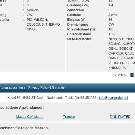
g (V)
:
6
Spannung (V)
:
12
hl
:
9
Leistung (kW)
:
1,4
:
No/Nein
Zähnezahl
:
9
tung
:
CW
Getriebe
:
Ja/Yes
teller
:
PIC, WILSON,
Einpass (A)
:
66
DELCO/US, THERMO
Drehrichtung
:
CW
KING
Ritzelabstand (B)
:
18
Bolzenabstand
:
110
OEM-Hersteller
:
NIPPON DENSO,
BOMAG, KUBOTA
GEHL, BOBCAT,
CARRIER, CASE,
GIANT, THERMO
VERMEER, SCHÄ
KNIKMOPS
3 Seiten -
1
ftungsausschluss
|
Privacy Policy
|
Garantie
Kovel 30 - 5431 ST Cuijk - Nederland - T: +31 (0)485 351272 -
info@startershop.nl
verschiedene Anwendungen.
Massa Geïsoleerd
Traction
ZINK PLATED
aschinen für folgede Marken.