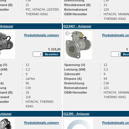
tung
:
CW
Drehrichtung
:
CW
stand (B)
:
21
Ritzelabstand (B)
:
21
teller
:
PIC, HITACHI, LESTER,
Bolzenabstand
:
120
THERMO KING
OEM-Hersteller
:
HITACHI, YANMA
THERMO KING
 Anlasser
0113407 - Anlasser
Produktdetails zeigen»
Produktdetails z
€ 219,20
€ 
g (V)
:
12
Spannung (V)
:
12
 (kW)
:
2,2
Leistung (kW)
:
2,2
hl
:
9
Zähnezahl
:
9
:
Ja/Yes
Einpass (A)
:
94
(A)
:
95
Drehrichtung
:
CW
tung
:
CW
Bolzenabstand
:
121
stand (B)
:
19
OEM-Hersteller
:
HITACHI, YANMA
bstand
:
119
THERMO KING
teller
:
HITACHI, THERMO
KING
Anlasser
011390 - Anlasser
Produktdetails zeigen»
Produktdetails z