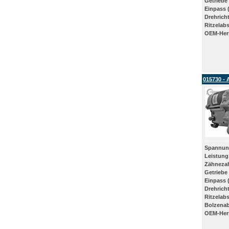
Getriebe
Einpass 
Drehrich
Ritzelab
OEM-Hers
015730 - 
Spannun
Leistung
Zähneza
Getriebe
Einpass 
Drehrich
Ritzelab
Bolzena
OEM-Hers