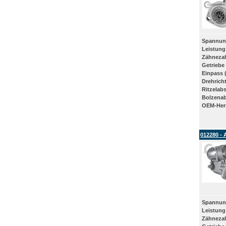
Spannun
Leistung
Zähneza
Getriebe
Einpass 
Drehrich
Ritzelab
Bolzena
OEM-Hers
012280 - 
Spannun
Leistung
Zähneza