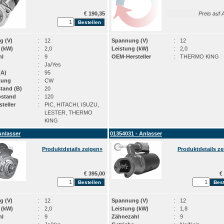
€ 190,35
Preis auf 
g (V)
:
12
Spannung (V)
:
12
 (kW)
:
2,0
Leistung (kW)
:
2,0
hl
:
9
OEM-Hersteller
:
THERMO KING
:
Ja/Yes
(A)
:
95
tung
:
CW
stand (B)
:
20
bstand
:
120
teller
:
PIC, HITACHI, ISUZU,
LESTER, THERMO
KING
Anlasser
01354031 - Anlasser
Produktdetails zeigen»
Produktdetails z
€ 395,00
€ 
g (V)
:
12
Spannung (V)
:
12
 (kW)
:
2,0
Leistung (kW)
:
1,8
hl
:
9
Zähnezahl
:
9