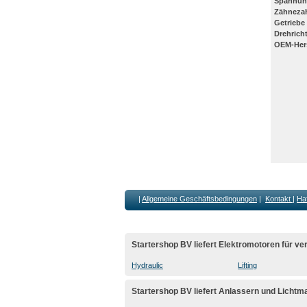
Spannun
Zähneza
Getriebe
Drehrich
OEM-Hers
|
Allgemeine Geschäftsbedingungen
|
Kontakt
|
Ha
Startershop BV liefert Elektromotoren für 
Hydraulic
Lifting
Startershop BV liefert Anlassern und Lichtm