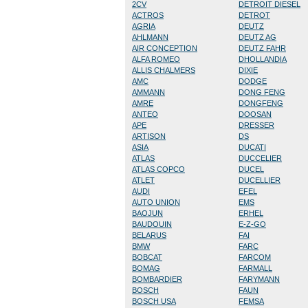
2CV
DETROIT DIESEL
ACTROS
DETROT
AGRIA
DEUTZ
AHLMANN
DEUTZ AG
AIR CONCEPTION
DEUTZ FAHR
ALFA ROMEO
DHOLLANDIA
ALLIS CHALMERS
DIXIE
AMC
DODGE
AMMANN
DONG FENG
AMRE
DONGFENG
ANTEO
DOOSAN
APE
DRESSER
ARTISON
DS
ASIA
DUCATI
ATLAS
DUCCELIER
ATLAS COPCO
DUCEL
ATLET
DUCELLIER
AUDI
EFEL
AUTO UNION
EMS
BAOJUN
ERHEL
BAUDOUIN
E-Z-GO
BELARUS
FAI
BMW
FARC
BOBCAT
FARCOM
BOMAG
FARMALL
BOMBARDIER
FARYMANN
BOSCH
FAUN
BOSCH USA
FEMSA