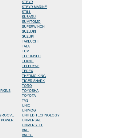
STEYR
STEYR MARINE
STILL
SUBARU
SUMITOMO
SUPERWINCH
SUZUJKI
SUZUKI
TAKEUCHI
TATA
TCM
TECUMSEH
TEKNO
TELEDYNE
TEREX
THERMO KING
TIGER SHARK
TORO
ERKINS
TOYOSHA
TOYOTA
TVS
UNIC
UNIMOG
/GROOVE
UNITED TECHNOLOGY
D POWER
UNIVERSAL
UNIVERSEEL
VAG
VALEO