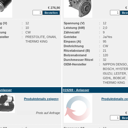
€ 276,90
€ 
g (V)
:
12
Spannung (V)
:
12
hl
:
10
Leistung (kW)
:
2,0
tung
:
CW
Zähnezahl
:
9
teller
:
PRESTOLITE, ONAN,
Getriebe
:
Ja/Yes
THERMO KING
Einpass (A)
:
95
Drehrichtung
:
CW
Ritzelabstand (B)
:
21
Bolzenabstand
:
120
Durchmesser Ritzel
:
32
OEM-Hersteller
:
NIPPON DENSO, 
BOSCH, HYSTER
ISUZU, LESTER,
GEHL, BOBCAT,
THERMO KING
Anlasser
019269 - Anlasser
Produktdetails zeigen»
Produktdetails z
Preis auf Anfrage
€ 