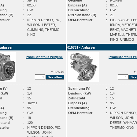
:
Ja/Yes
Getriebe
:
No/Nein
(A)
:
82,50
Einpass (A)
:
82,50
tung
:
CW
Drehrichtung
:
CW
stand (B)
:
22
Ritzelabstand (B)
:
21
teller
:
NIPPON DENSO, PIC,
OEM-Hersteller
:
PIC, BOSCH, LE
WILSON, LESTER,
ISKRA, MERCED
CUMMINS, THERMO
BENZ, MAGNETI
KING
MARELLI, THER
KING, UNIMOG
Anlasser
015731 - Anlasser
Produktdetails zeigen»
Produktdetails z
€ 175,79
€ 
g (V)
:
12
Spannung (V)
:
12
 (kW)
:
1,4
Leistung (kW)
:
1,4
hl
:
15
Zähnezahl
:
15
:
Ja/Yes
Einpass (A)
:
95
(A)
:
95
Drehrichtung
:
CW
tung
:
CW
OEM-Hersteller
:
NIPPON DENSO,
stand (B)
:
19
WILSON, JOHN
bstand
:
120
DEERE, YANMAR
teller
:
NIPPON DENSO, PIC,
THERMO KING
WILSON, JOHN