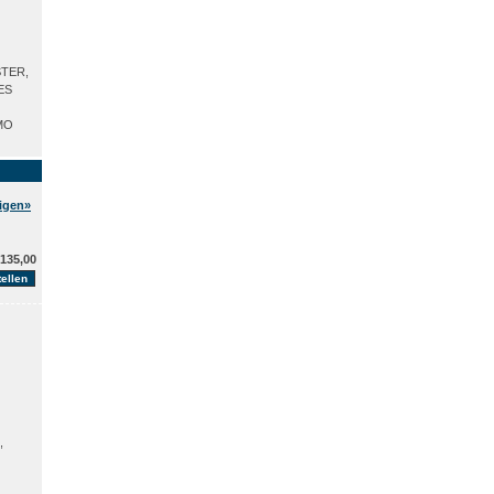
STER,
ES
MO
eigen»
135,00
,