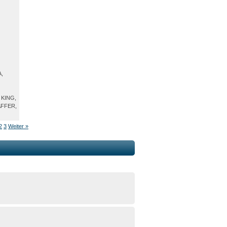
,
 KING,
FFER,
2
3
Weiter »