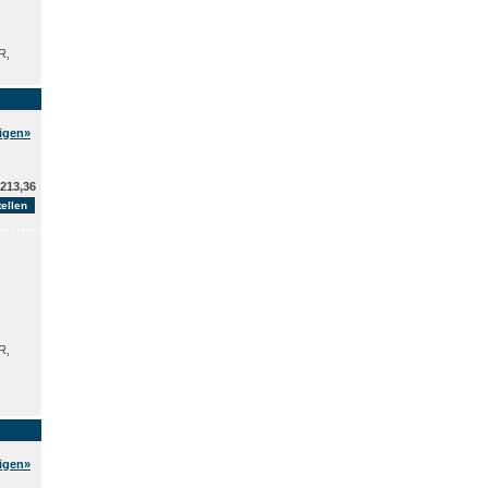
R,
eigen»
213,36
R,
eigen»