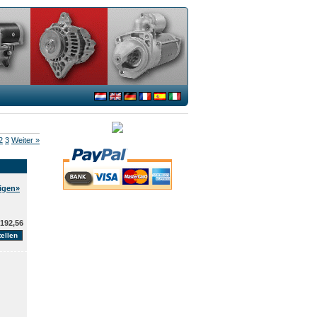
2
3
Weiter »
eigen»
192,56