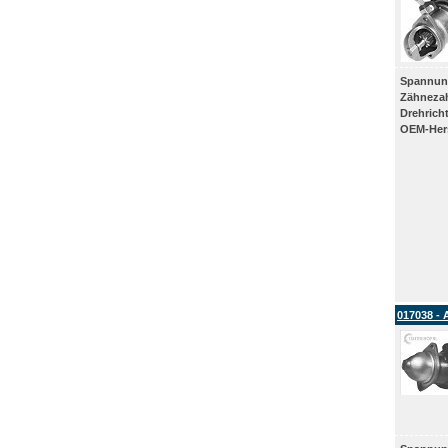
Spannun
Zähneza
Drehrich
OEM-Hers
017038 - 