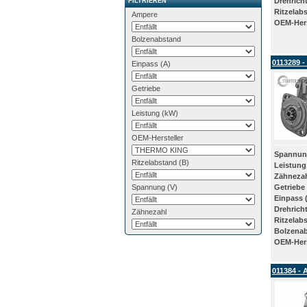
Drehrich
FILTRIEREN
Ritzelab
Ampere
OEM-Hers
Bolzenabstand
0113289 -
Einpass (A)
Getriebe
Leistung (kW)
OEM-Hersteller
Spannun
Ritzelabstand (B)
Leistung
Zähneza
Spannung (V)
Getriebe
Einpass 
Drehrich
Zähnezahl
Ritzelab
Bolzena
OEM-Hers
011384 - 