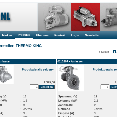
Produkte
Marken
Über uns
Kontakt
Login
Newsletter
rsteller: THERMO KING
3 Seiten -
1
Anlasser
0113207 - Anlasser
Produktdetails zeigen»
Produktdetails z
€ 325,00
€ 
g (V)
:
12
Spannung (V)
:
12
 (kW)
:
1,8
Leistung (kW)
:
2,2
hl
:
9
Zähnezahl
:
9
:
Ja/Yes
Getriebe
:
Ja/Yes
(A)
:
95
Einpass (A)
:
95