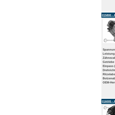
015800 - 
Spannun
Leistung
Zähneza
Getriebe
Einpass 
Drehrich
Ritzelab
Bolzena
OEM-Hers
016005 - 