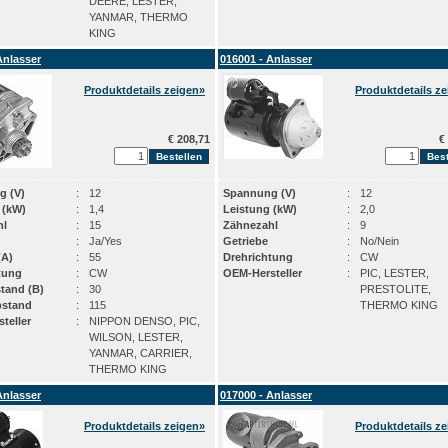
DEERE, LESTER,
YANMAR, THERMO
KING
Anlasser
016001 - Anlasser
Produktdetails zeigen»
Produktdetails z
€ 208,71
€ 
g (V)
:
12
Spannung (V)
:
12
 (kW)
:
1,4
Leistung (kW)
:
2,0
hl
:
15
Zähnezahl
:
9
:
Ja/Yes
Getriebe
:
No/Nein
(A)
:
55
Drehrichtung
:
CW
tung
:
CW
OEM-Hersteller
:
PIC, LESTER,
stand (B)
:
30
PRESTOLITE,
bstand
:
115
THERMO KING
teller
:
NIPPON DENSO, PIC,
WILSON, LESTER,
YANMAR, CARRIER,
THERMO KING
Anlasser
017000 - Anlasser
Produktdetails zeigen»
Produktdetails z