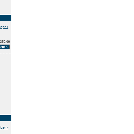
eigen»
350,00
eigen»