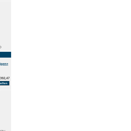
O
eigen»
392,47