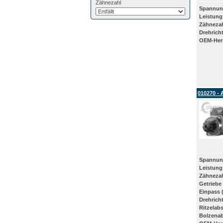
Zähnezahl
Spannun
Leistung
Zähneza
Drehrich
OEM-Hers
010270 - 
Spannun
Leistung
Zähneza
Getriebe
Einpass 
Drehrich
Ritzelab
Bolzena