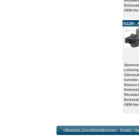
Ritzelab
Bolzena
OEM-Hers
011290 - 
Spannun
Leistung
Zähneza
Getriebe
Einpass 
Drehrich
Ritzelab
Bolzena
OEM-Hers
|
Allgemeine Geschäftsbedingungen
|
Kontakt
|
Ha