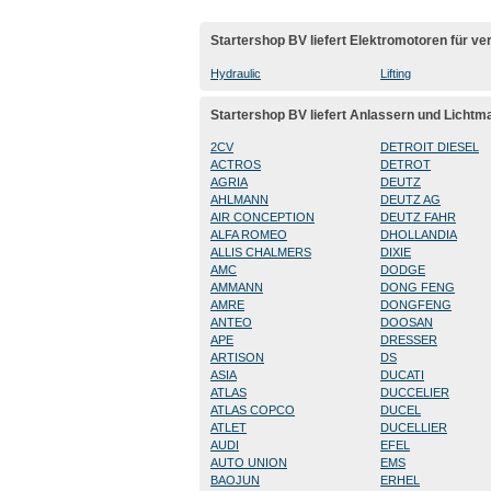
Startershop BV liefert Elektromotoren für 
Hydraulic
Lifting
Startershop BV liefert Anlassern und Lichtm
2CV
DETROIT DIESEL
ACTROS
DETROT
AGRIA
DEUTZ
AHLMANN
DEUTZ AG
AIR CONCEPTION
DEUTZ FAHR
ALFA ROMEO
DHOLLANDIA
ALLIS CHALMERS
DIXIE
AMC
DODGE
AMMANN
DONG FENG
AMRE
DONGFENG
ANTEO
DOOSAN
APE
DRESSER
ARTISON
DS
ASIA
DUCATI
ATLAS
DUCCELIER
ATLAS COPCO
DUCEL
ATLET
DUCELLIER
AUDI
EFEL
AUTO UNION
EMS
BAOJUN
ERHEL