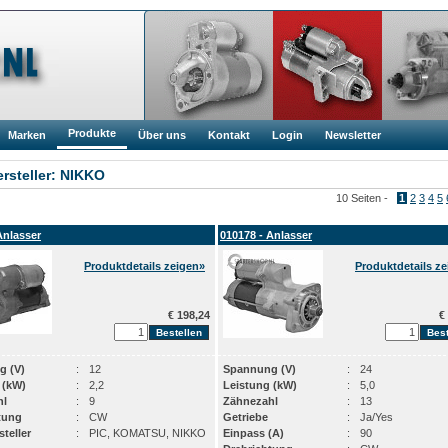
Produkte
Marken
Über uns
Kontakt
Login
Newsletter
rsteller: NIKKO
10 Seiten -
1
2
3
4
5
Anlasser
010178 - Anlasser
Produktdetails zeigen»
Produktdetails z
€ 198,24
€ 
g (V)
:
12
Spannung (V)
:
24
 (kW)
:
2,2
Leistung (kW)
:
5,0
hl
:
9
Zähnezahl
:
13
tung
:
CW
Getriebe
:
Ja/Yes
teller
:
PIC, KOMATSU, NIKKO
Einpass (A)
:
90