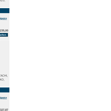
UZU,
eigen»
235,00
TACHI,
KKO,
eigen»
327,87