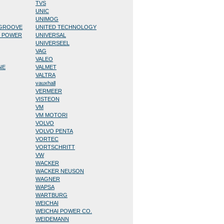
TVS
UNIC
UNIMOG
/GROOVE
UNITED TECHNOLOGY
D POWER
UNIVERSAL
UNIVERSEEL
VAG
VALEO
NE
VALMET
VALTRA
vauxhall
VERMEER
VISTEON
VM
VM MOTORI
VOLVO
VOLVO PENTA
VORTEC
VORTSCHRITT
VW
WACKER
WACKER NEUSON
WAGNER
WAPSA
WARTBURG
WEICHAI
WEICHAI POWER CO.
WEIDEMANN