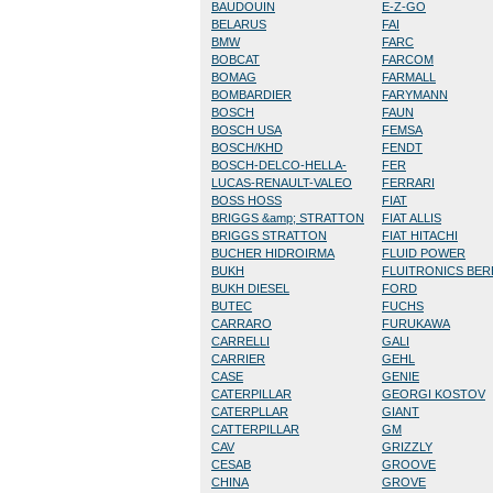
BAUDOUIN
E-Z-GO
BELARUS
FAI
BMW
FARC
BOBCAT
FARCOM
BOMAG
FARMALL
BOMBARDIER
FARYMANN
BOSCH
FAUN
BOSCH USA
FEMSA
BOSCH/KHD
FENDT
BOSCH-DELCO-HELLA-
FER
LUCAS-RENAULT-VALEO
FERRARI
BOSS HOSS
FIAT
BRIGGS &amp; STRATTON
FIAT ALLIS
BRIGGS STRATTON
FIAT HITACHI
BUCHER HIDROIRMA
FLUID POWER
BUKH
FLUITRONICS BE
BUKH DIESEL
FORD
BUTEC
FUCHS
CARRARO
FURUKAWA
CARRELLI
GALI
CARRIER
GEHL
CASE
GENIE
CATERPILLAR
GEORGI KOSTOV
CATERPLLAR
GIANT
CATTERPILLAR
GM
CAV
GRIZZLY
CESAB
GROOVE
CHINA
GROVE