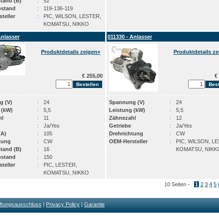
stand (B)
:
52
bstand
:
119-136-119
teller
:
PIC, WILSON, LESTER,
KOMATSU, NIKKO
Anlasser
011330 - Anlasser
Produktdetails zeigen»
Produktdetails z
€ 255,00
€ 
g (V)
:
24
Spannung (V)
:
24
 (kW)
:
5,5
Leistung (kW)
:
5,5
hl
:
11
Zähnezahl
:
12
:
Ja/Yes
Getriebe
:
Ja/Yes
(A)
:
105
Drehrichtung
:
CW
tung
:
CW
OEM-Hersteller
:
PIC, WILSON, L
stand (B)
:
16
KOMATSU, NIKK
bstand
:
150
teller
:
PIC, LESTER,
KOMATSU, NIKKO
10 Seiten -
1
2
3
4
5
ftungsausschluss
|
Privacy Policy
|
Garantie