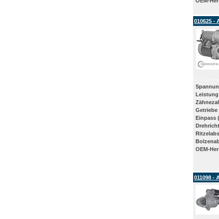
OEM-Hers
010625 - 
Spannun
Leistung
Zähneza
Getriebe
Einpass 
Drehrich
Ritzelab
Bolzena
OEM-Hers
011098 - 