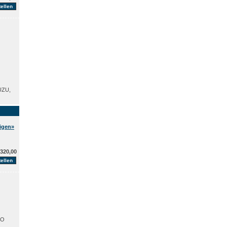
UZU,
eigen»
320,00
KO