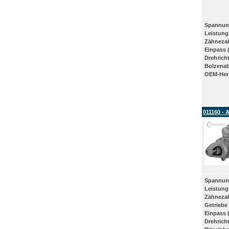
Spannun
Leistung
Zähneza
Einpass 
Drehrich
Bolzena
OEM-Hers
011160 - 
Spannun
Leistung
Zähneza
Getriebe
Einpass 
Drehrich