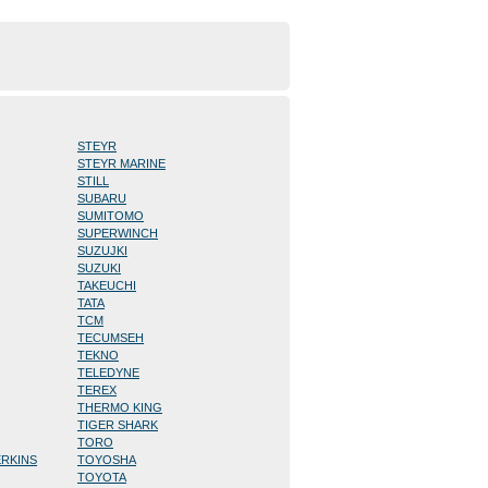
STEYR
STEYR MARINE
STILL
SUBARU
SUMITOMO
SUPERWINCH
SUZUJKI
SUZUKI
TAKEUCHI
TATA
TCM
TECUMSEH
TEKNO
TELEDYNE
TEREX
THERMO KING
TIGER SHARK
TORO
ERKINS
TOYOSHA
TOYOTA