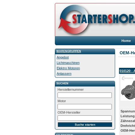
Home
WARENGRUPPEN
OEM-He
Angebot
Lichtmaschinen
Elektro Motoren
010120 - 
Anlassern
SUCHEN
Herstellernummer
Motor
Spannun
OEM-Hersteller
Leistung
Zähneza
Drehrich
OEM-Hers