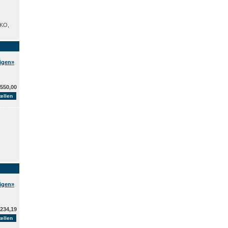
KKO,
eigen»
550,00
eigen»
234,19