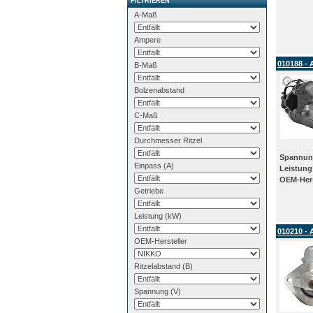
FILTRIEREN
A-Maß
Ampere
010188 - 
B-Maß
Bolzenabstand
C-Maß
Durchmesser Ritzel
Spannun
Einpass (A)
Leistung
OEM-Hers
Getriebe
Leistung (kW)
010210 - 
OEM-Hersteller
Ritzelabstand (B)
Spannung (V)