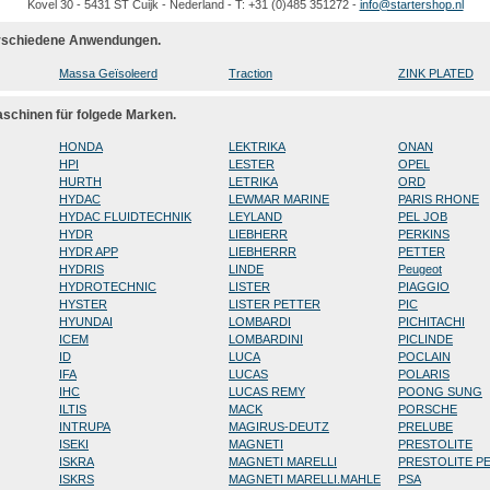
Kovel 30 - 5431 ST Cuijk - Nederland - T: +31 (0)485 351272 -
info@startershop.nl
verschiedene Anwendungen.
Massa Geïsoleerd
Traction
ZINK PLATED
aschinen für folgede Marken.
HONDA
LEKTRIKA
ONAN
HPI
LESTER
OPEL
HURTH
LETRIKA
ORD
HYDAC
LEWMAR MARINE
PARIS RHONE
HYDAC FLUIDTECHNIK
LEYLAND
PEL JOB
HYDR
LIEBHERR
PERKINS
HYDR APP
LIEBHERRR
PETTER
HYDRIS
LINDE
Peugeot
HYDROTECHNIC
LISTER
PIAGGIO
HYSTER
LISTER PETTER
PIC
HYUNDAI
LOMBARDI
PICHITACHI
ICEM
LOMBARDINI
PICLINDE
ID
LUCA
POCLAIN
IFA
LUCAS
POLARIS
IHC
LUCAS REMY
POONG SUNG
ILTIS
MACK
PORSCHE
INTRUPA
MAGIRUS-DEUTZ
PRELUBE
ISEKI
MAGNETI
PRESTOLITE
ISKRA
MAGNETI MARELLI
PRESTOLITE P
ISKRS
MAGNETI MARELLI.MAHLE
PSA