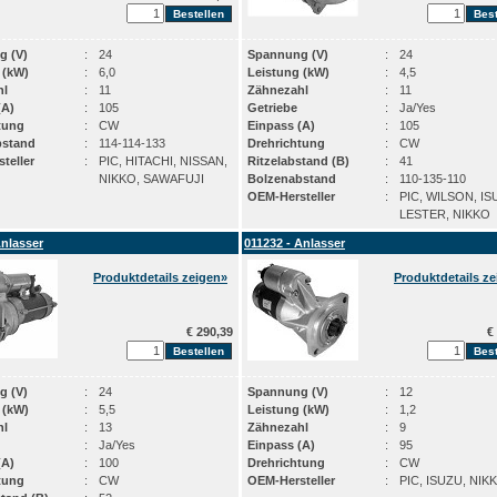
g (V)
:
24
Spannung (V)
:
24
 (kW)
:
6,0
Leistung (kW)
:
4,5
hl
:
11
Zähnezahl
:
11
(A)
:
105
Getriebe
:
Ja/Yes
tung
:
CW
Einpass (A)
:
105
bstand
:
114-114-133
Drehrichtung
:
CW
teller
:
PIC, HITACHI, NISSAN,
Ritzelabstand (B)
:
41
NIKKO, SAWAFUJI
Bolzenabstand
:
110-135-110
OEM-Hersteller
:
PIC, WILSON, IS
LESTER, NIKKO
Anlasser
011232 - Anlasser
Produktdetails zeigen»
Produktdetails z
€ 290,39
€ 
g (V)
:
24
Spannung (V)
:
12
 (kW)
:
5,5
Leistung (kW)
:
1,2
hl
:
13
Zähnezahl
:
9
:
Ja/Yes
Einpass (A)
:
95
(A)
:
100
Drehrichtung
:
CW
tung
:
CW
OEM-Hersteller
:
PIC, ISUZU, NIK