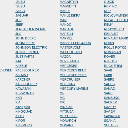
ISUSU
MAGNETON
QUICK
ISUZU
MAGNETTI
RCP INC.
IVECO
MAHLE
RCP
JAGUAR
MAHLE.ISKRA
INC./CUMMINS
JCB
MAN
RELATED FLUI
JEEP
MANDO
REMY
JENBACHER WERKE
MANITOU
REMYBOSCH
JLG
MARELLI
RENAULT
JOHN DEERE
MARREL
RENAULT MARI
JOHNDEERE
MASSEY FERGUSON
ROBIN
JOHNSON ELECTRIC
MASTERVOLT
ROLLS ROYCE
JUNGHEINRICH
MAX HOLLAND
ROMANIAN
JUST PARTS
MAZDA
ROVER
K44
MENZI MUCK
RTE-11B
KAEBLE
MERCEDES
RUGGERINI
RENDSEN
KAESSBOHRER
MERCEDES BENZ
SAAB
KALMAR
MERCEDES-BENZ
SABB
KÄRCHER
MERCRUISER
SABRE
KÄSSBOHRER
MERCURY
SACHS
KAWASAKI
MERCURY MARINE
SAMAG
KENWORTH
MF
SAME
KHD
MG
SAMSUNG
KIA
MIC
SAURER
King Quad
MINXIAN
SAVERY
KINGQUAD
MITSUBA
SAVIEM
KIOTI
MITSUBISHI
SAWAFUJI
KIPOR
MONARCH
SCANIA
KNIKMOPS
MONARK
SCHAEFF