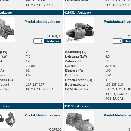
teller
:
PIC, LESTER,
OEM-Hersteller
:
PIC, WILSON, IS
KOMATSU, NIKKO
LESTER, NIKKO
Anlasser
011031 - Anlasser
Produktdetails zeigen»
Produktdetails z
€ 480,00
€ 
g (V)
:
24
Spannung (V)
:
24
 (kW)
:
7,5
Leistung (kW)
:
4,5
hl
:
12
Zähnezahl
:
11
:
Ja/Yes
Getriebe
:
Ja/Yes
(A)
:
92
Einpass (A)
:
105
tung
:
CW
Drehrichtung
:
CW
stand (B)
:
48
Ritzelabstand (B)
:
41
bstand
:
127-127-127
Bolzenabstand
:
110-135-110
teller
:
KOMATSU, NIKKO
OEM-Hersteller
:
PIC, WILSON, HI
ISUZU, TCM, NI
JCB, LUCAS
Anlasser
011100 - Anlasser
Produktdetails zeigen»
Produktdetails z
€ 275,00
€ 