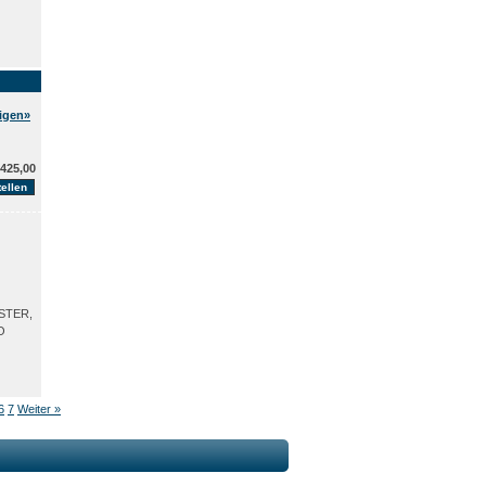
eigen»
425,00
ESTER,
O
6
7
Weiter »