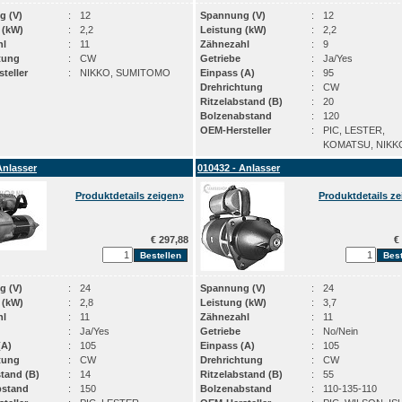
g (V)
:
12
Spannung (V)
:
12
 (kW)
:
2,2
Leistung (kW)
:
2,2
hl
:
11
Zähnezahl
:
9
tung
:
CW
Getriebe
:
Ja/Yes
teller
:
NIKKO, SUMITOMO
Einpass (A)
:
95
Drehrichtung
:
CW
Ritzelabstand (B)
:
20
Bolzenabstand
:
120
OEM-Hersteller
:
PIC, LESTER,
KOMATSU, NIKK
Anlasser
010432 - Anlasser
Produktdetails zeigen»
Produktdetails z
€ 297,88
€ 
g (V)
:
24
Spannung (V)
:
24
 (kW)
:
2,8
Leistung (kW)
:
3,7
hl
:
11
Zähnezahl
:
11
:
Ja/Yes
Getriebe
:
No/Nein
(A)
:
105
Einpass (A)
:
105
tung
:
CW
Drehrichtung
:
CW
stand (B)
:
14
Ritzelabstand (B)
:
55
bstand
:
150
Bolzenabstand
:
110-135-110