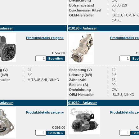
Drehrichtung
:
CW
Bolzenabstand
:
58-88-113
Durchmesser Ritzel
:
46
OEM-Hersteller
:
ISUZU, TCM, NI
CASE
Anlasser
010198 - Anlasser
Produktdetails zeigen»
Produktdetails z
€ 567,00
€ 
g (V)
:
24
Spannung (V)
:
12
 (kW)
:
5,0
Leistung (kW)
:
2,5
teller
:
MITSUBISHI, NIKKO
Zähnezahl
:
13
Einpass (A)
:
90
Drehrichtung
:
CW
OEM-Hersteller
:
ISUZU, NIKKO
Anlasser
010260 - Anlasser
Produktdetails zeigen»
Produktdetails z
€ 395,00
€ 