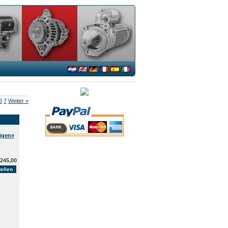
6
7
Weiter »
eigen»
245,00