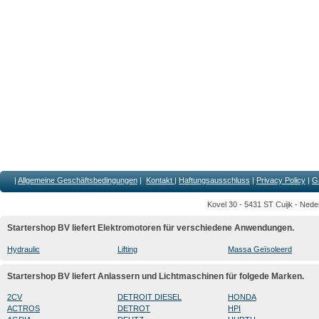
|
Allgemeine Geschäftsbedingungen
|
Kontakt
|
Haftungsausschluss
|
Privacy Policy
|
G
Kovel 30 - 5431 ST Cuijk - Nede
Startershop BV liefert Elektromotoren für verschiedene Anwendungen.
Hydraulic
Lifting
Massa Geïsoleerd
Startershop BV liefert Anlassern und Lichtmaschinen für folgede Marken.
2CV
DETROIT DIESEL
HONDA
ACTROS
DETROT
HPI