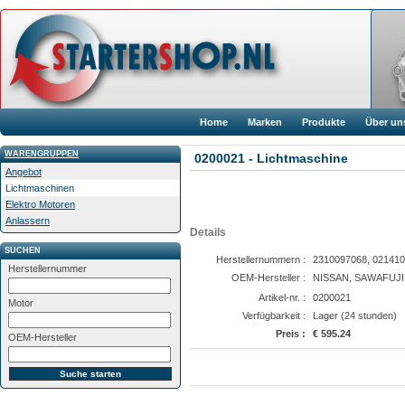
Home
Marken
Produkte
Über un
WARENGRUPPEN
0200021 - Lichtmaschine
Angebot
Lichtmaschinen
Elektro Motoren
Anlassern
Details
SUCHEN
Herstellernummern :
2310097068, 02141
Herstellernummer
OEM-Hersteller :
NISSAN, SAWAFUJI
Artikel-nr. :
0200021
Motor
Verfügbarkeit :
Lager (24 stunden)
Preis :
€ 595.24
OEM-Hersteller