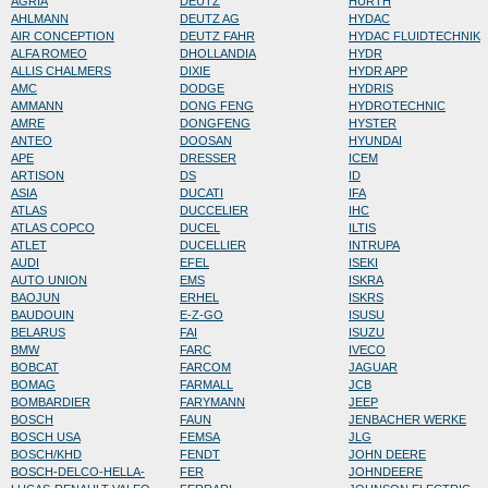
AGRIA
DEUTZ
HURTH
AHLMANN
DEUTZ AG
HYDAC
AIR CONCEPTION
DEUTZ FAHR
HYDAC FLUIDTECHNIK
ALFA ROMEO
DHOLLANDIA
HYDR
ALLIS CHALMERS
DIXIE
HYDR APP
AMC
DODGE
HYDRIS
AMMANN
DONG FENG
HYDROTECHNIC
AMRE
DONGFENG
HYSTER
ANTEO
DOOSAN
HYUNDAI
APE
DRESSER
ICEM
ARTISON
DS
ID
ASIA
DUCATI
IFA
ATLAS
DUCCELIER
IHC
ATLAS COPCO
DUCEL
ILTIS
ATLET
DUCELLIER
INTRUPA
AUDI
EFEL
ISEKI
AUTO UNION
EMS
ISKRA
BAOJUN
ERHEL
ISKRS
BAUDOUIN
E-Z-GO
ISUSU
BELARUS
FAI
ISUZU
BMW
FARC
IVECO
BOBCAT
FARCOM
JAGUAR
BOMAG
FARMALL
JCB
BOMBARDIER
FARYMANN
JEEP
BOSCH
FAUN
JENBACHER WERKE
BOSCH USA
FEMSA
JLG
BOSCH/KHD
FENDT
JOHN DEERE
BOSCH-DELCO-HELLA-
FER
JOHNDEERE