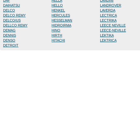
DAF
HELLA
LANDINI
DAIHATSU
HELLO
LANDROVER
DELCO
HENKEL
LAVERDA
DELCO REMY
HERCULES
LECTRICA
DELCO/US
HESSELMAN
LECTRIKA
DELLCO REMY
HIDROIRMA
LEECE NEVILLE
DEMAG
HINO
LEECE-NEVILLE
DENNIS
HIRTH
LEKTIKA
DENSO
HITACHI
LEKTRICA
DETROIT