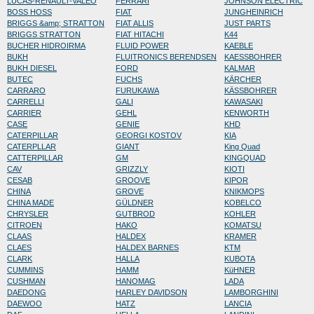
LUCAS-RENAULT-VALEO
FERRARI
JOHNSON ELECTRIC
BOSS HOSS
FIAT
JUNGHEINRICH
BRIGGS &amp; STRATTON
FIAT ALLIS
JUST PARTS
BRIGGS STRATTON
FIAT HITACHI
K44
BUCHER HIDROIRMA
FLUID POWER
KAEBLE
BUKH
FLUITRONICS BERENDSEN
KAESSBOHRER
BUKH DIESEL
FORD
KALMAR
BUTEC
FUCHS
KÄRCHER
CARRARO
FURUKAWA
KÄSSBOHRER
CARRELLI
GALI
KAWASAKI
CARRIER
GEHL
KENWORTH
CASE
GENIE
KHD
CATERPILLAR
GEORGI KOSTOV
KIA
CATERPLLAR
GIANT
King Quad
CATTERPILLAR
GM
KINGQUAD
CAV
GRIZZLY
KIOTI
CESAB
GROOVE
KIPOR
CHINA
GROVE
KNIKMOPS
CHINA MADE
GÜLDNER
KOBELCO
CHRYSLER
GUTBROD
KOHLER
CITROEN
HAKO
KOMATSU
CLAAS
HALDEX
KRAMER
CLAES
HALDEX BARNES
KTM
CLARK
HALLA
KUBOTA
CUMMINS
HAMM
KüHNER
CUSHMAN
HANOMAG
LADA
DAEDONG
HARLEY DAVIDSON
LAMBORGHINI
DAEWOO
HATZ
LANCIA