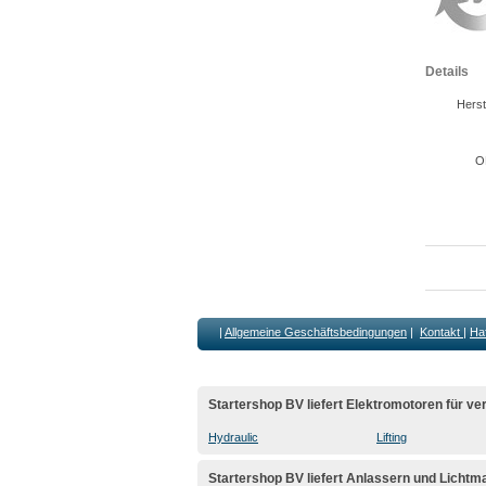
Details
Herst
O
|
Allgemeine Geschäftsbedingungen
|
Kontakt
|
Ha
Startershop BV liefert Elektromotoren für 
Hydraulic
Lifting
Startershop BV liefert Anlassern und Lichtm