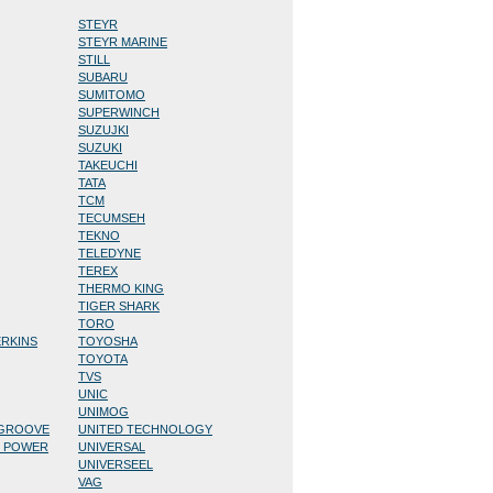
STEYR
STEYR MARINE
STILL
SUBARU
SUMITOMO
SUPERWINCH
SUZUJKI
SUZUKI
TAKEUCHI
TATA
TCM
TECUMSEH
TEKNO
TELEDYNE
TEREX
THERMO KING
TIGER SHARK
TORO
ERKINS
TOYOSHA
TOYOTA
TVS
UNIC
UNIMOG
/GROOVE
UNITED TECHNOLOGY
D POWER
UNIVERSAL
UNIVERSEEL
VAG