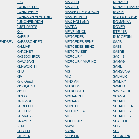
JLG
MARELLI
RENAULT
JOHN DEERE
MARREL
RENAULT MARI
JOHNDEERE
MASSEY FERGUSON
ROBIN
JOHNSON ELECTRIC
MASTERVOLT
ROLLS ROYCE
JUNGHEINRICH
MAX HOLLAND
ROMANIAN
JUST PARTS
MAZDA
ROVER
K44
MENZI MUCK
RTE-11B
KAEBLE
MERCEDES
RUGGERINI
RENDSEN
KAESSBOHRER
MERCEDES BENZ
SAAB
KALMAR
MERCEDES-BENZ
SABB
KÄRCHER
MERCRUISER
SABRE
KÄSSBOHRER
MERCURY
SACHS
KAWASAKI
MERCURY MARINE
SAMAG
KENWORTH
MF
SAME
KHD
MG
SAMSUNG
KIA
MIC
SAURER
King Quad
MINXIAN
SAVERY
KINGQUAD
MITSUBA
SAVIEM
KIOTI
MITSUBISHI
SAWAFUJI
KIPOR
MONARCH
SCANIA
KNIKMOPS
MONARK
SCHAEFF
KOBELCO
MONTEC
SCHAEFFER
KOHLER
MOTOROLA
SCHAFFER
KOMATSU
MTU
SCHÄFFER
KRAMER
MULTICAR
SEA-DOO
KTM
MWM
SEG
KUBOTA
NANNI
SEV
KüHNER
NEUSON
SHIBAURA