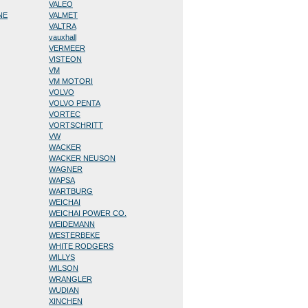
VALEO
NE
VALMET
VALTRA
vauxhall
VERMEER
VISTEON
VM
VM MOTORI
VOLVO
VOLVO PENTA
VORTEC
VORTSCHRITT
VW
WACKER
WACKER NEUSON
WAGNER
WAPSA
WARTBURG
WEICHAI
WEICHAI POWER CO.
WEIDEMANN
WESTERBEKE
WHITE RODGERS
WILLYS
WILSON
WRANGLER
WUDIAN
XINCHEN