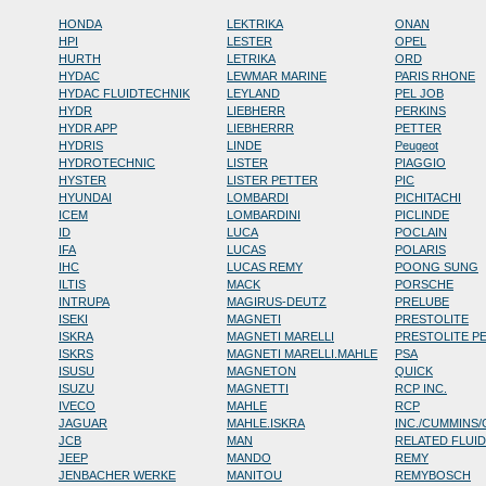
HONDA
LEKTRIKA
ONAN
HPI
LESTER
OPEL
HURTH
LETRIKA
ORD
HYDAC
LEWMAR MARINE
PARIS RHONE
HYDAC FLUIDTECHNIK
LEYLAND
PEL JOB
HYDR
LIEBHERR
PERKINS
HYDR APP
LIEBHERRR
PETTER
HYDRIS
LINDE
Peugeot
HYDROTECHNIC
LISTER
PIAGGIO
HYSTER
LISTER PETTER
PIC
HYUNDAI
LOMBARDI
PICHITACHI
ICEM
LOMBARDINI
PICLINDE
ID
LUCA
POCLAIN
IFA
LUCAS
POLARIS
IHC
LUCAS REMY
POONG SUNG
ILTIS
MACK
PORSCHE
INTRUPA
MAGIRUS-DEUTZ
PRELUBE
ISEKI
MAGNETI
PRESTOLITE
ISKRA
MAGNETI MARELLI
PRESTOLITE P
ISKRS
MAGNETI MARELLI.MAHLE
PSA
ISUSU
MAGNETON
QUICK
ISUZU
MAGNETTI
RCP INC.
IVECO
MAHLE
RCP
JAGUAR
MAHLE.ISKRA
INC./CUMMINS
JCB
MAN
RELATED FLUI
JEEP
MANDO
REMY
JENBACHER WERKE
MANITOU
REMYBOSCH