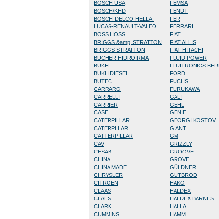
BOSCH USA
FEMSA
BOSCH/KHD
FENDT
BOSCH-DELCO-HELLA-
FER
LUCAS-RENAULT-VALEO
FERRARI
BOSS HOSS
FIAT
BRIGGS &amp; STRATTON
FIAT ALLIS
BRIGGS STRATTON
FIAT HITACHI
BUCHER HIDROIRMA
FLUID POWER
BUKH
FLUITRONICS BE
BUKH DIESEL
FORD
BUTEC
FUCHS
CARRARO
FURUKAWA
CARRELLI
GALI
CARRIER
GEHL
CASE
GENIE
CATERPILLAR
GEORGI KOSTOV
CATERPLLAR
GIANT
CATTERPILLAR
GM
CAV
GRIZZLY
CESAB
GROOVE
CHINA
GROVE
CHINA MADE
GÜLDNER
CHRYSLER
GUTBROD
CITROEN
HAKO
CLAAS
HALDEX
CLAES
HALDEX BARNES
CLARK
HALLA
CUMMINS
HAMM