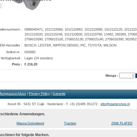
ellernummern :
0986040471, 1012110060, 1012110062, 1012110080, 1012110120, 1012110
1012115020, 1012115240, 1012119500, 1012119790, 13482, 290365, 2706
2706015090, 2706015100, 2706015130, 2706015140, 2706016390, 902952
EM-Hersteller :
BOSCH, LESTER, NIPPON DENSO, PIC, TOYOTA, WILSON
Artikel-nr. :
020060
Verfügbarkeit :
Lager (24 stunden)
Preis :
€ 216.20
Menge :
ftungsausschluss
|
Privacy Policy
|
Garantie
Kovel 30 - 5431 ST Cuijk - Nederland - T: +31 (0)485 351272 -
info@startershop.nl
verschiedene Anwendungen.
Massa Geïsoleerd
Traction
ZINK PLATED
aschinen für folgede Marken.