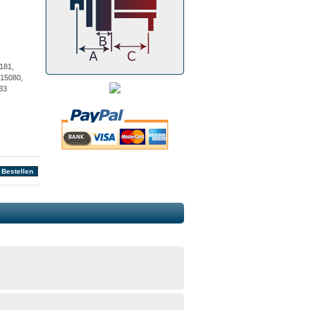
181,
015080,
33