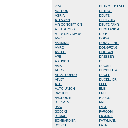
2CV
DETROIT DIESEL
ACTROS
DETROT
AGRIA
DEUTZ
AHLMANN
DEUTZ AG
AIR CONCEPTION
DEUTZ FAHR
ALFA ROMEO
DHOLLANDIA
ALLIS CHALMERS
DIXIE
AMC
DODGE
AMMANN
DONG FENG
AMRE
DONGFENG
ANTEO
DOOSAN
APE
DRESSER
ARTISON
DS
ASIA
DUCATI
ATLAS
DUCCELIER
ATLAS COPCO
DUCEL
ATLET
DUCELLIER
AUDI
EFEL
AUTO UNION
EMS
BAOJUN
ERHEL
BAUDOUIN
E-Z-GO
BELARUS
FAI
BMW
FARC
BOBCAT
FARCOM
BOMAG
FARMALL
BOMBARDIER
FARYMANN
BOSCH
FAUN