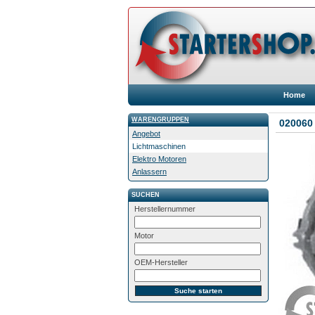
Home
WARENGRUPPEN
020060
Angebot
Lichtmaschinen
Elektro Motoren
Anlassern
SUCHEN
Herstellernummer
Motor
OEM-Hersteller