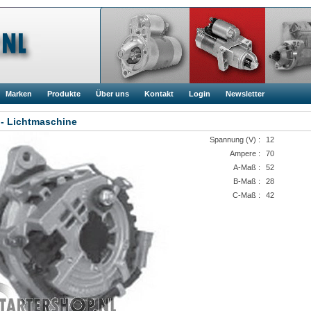
Marken
Produkte
Über uns
Kontakt
Login
Newsletter
 - Lichtmaschine
Spannung (V) :
12
Ampere :
70
A-Maß :
52
B-Maß :
28
C-Maß :
42