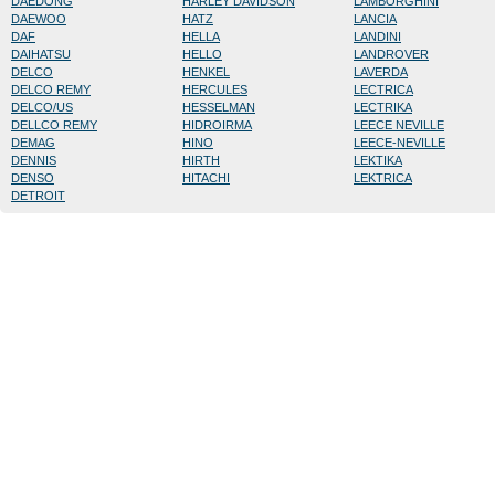
DAEDONG
HARLEY DAVIDSON
LAMBORGHINI
DAEWOO
HATZ
LANCIA
DAF
HELLA
LANDINI
DAIHATSU
HELLO
LANDROVER
DELCO
HENKEL
LAVERDA
DELCO REMY
HERCULES
LECTRICA
DELCO/US
HESSELMAN
LECTRIKA
DELLCO REMY
HIDROIRMA
LEECE NEVILLE
DEMAG
HINO
LEECE-NEVILLE
DENNIS
HIRTH
LEKTIKA
DENSO
HITACHI
LEKTRICA
DETROIT