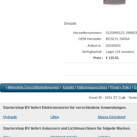
Details
Herstellernummern :
0120489123, 098603
OEM-Hersteller :
BOSCH, ISKRA
Artikel-nr. :
02030920
Verfügbarkeit :
Lager (24 stunden)
Preis :
€ 115.51
|
Allgemeine Geschäftsbedingungen
|
Kontakt
|
Haftungsausschluss
|
Privacy Policy
|
G
Kovel 30 - 5431 ST Cuijk - Nede
Startershop BV liefert Elektromotoren für verschiedene Anwendungen.
Hydraulic
Lifting
Massa Geïsoleerd
Startershop BV liefert Anlassern und Lichtmaschinen für folgede Marken.