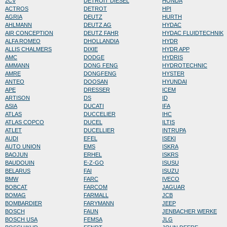
2CV
DETROIT DIESEL
HONDA
ACTROS
DETROT
HPI
AGRIA
DEUTZ
HURTH
AHLMANN
DEUTZ AG
HYDAC
AIR CONCEPTION
DEUTZ FAHR
HYDAC FLUIDTECHNIK
ALFA ROMEO
DHOLLANDIA
HYDR
ALLIS CHALMERS
DIXIE
HYDR APP
AMC
DODGE
HYDRIS
AMMANN
DONG FENG
HYDROTECHNIC
AMRE
DONGFENG
HYSTER
ANTEO
DOOSAN
HYUNDAI
APE
DRESSER
ICEM
ARTISON
DS
ID
ASIA
DUCATI
IFA
ATLAS
DUCCELIER
IHC
ATLAS COPCO
DUCEL
ILTIS
ATLET
DUCELLIER
INTRUPA
AUDI
EFEL
ISEKI
AUTO UNION
EMS
ISKRA
BAOJUN
ERHEL
ISKRS
BAUDOUIN
E-Z-GO
ISUSU
BELARUS
FAI
ISUZU
BMW
FARC
IVECO
BOBCAT
FARCOM
JAGUAR
BOMAG
FARMALL
JCB
BOMBARDIER
FARYMANN
JEEP
BOSCH
FAUN
JENBACHER WERKE
BOSCH USA
FEMSA
JLG