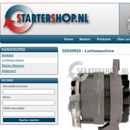
Home
Marken
Produkte
Über un
WARENGRUPPEN
02030920 - Lichtmaschine
Angebot
Lichtmaschinen
Elektro Motoren
Anlassern
SUCHEN
Herstellernummer
Motor
OEM-Hersteller