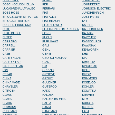
BOSCH/KHD
FENDT
JOHN DEERE
BOSCH-DELCO-HELLA-
FER
JOHNDEERE
LUCAS-RENAULT-VALEO
FERRARI
JOHNSON ELECTRIC
BOSS HOSS
FIAT
JUNGHEINRICH
BRIGGS &amp; STRATTON
FIAT ALLIS
JUST PARTS
BRIGGS STRATTON
FIAT HITACHI
K44
BUCHER HIDROIRMA
FLUID POWER
KAEBLE
BUKH
FLUITRONICS BERENDSEN
KAESSBOHRER
BUKH DIESEL
FORD
KALMAR
BUTEC
FUCHS
KÄRCHER
CARRARO
FURUKAWA
KÄSSBOHRER
CARRELLI
GALI
KAWASAKI
CARRIER
GEHL
KENWORTH
CASE
GENIE
KHD
CATERPILLAR
GEORGI KOSTOV
KIA
CATERPLLAR
GIANT
King Quad
CATTERPILLAR
GM
KINGQUAD
CAV
GRIZZLY
KIOTI
CESAB
GROOVE
KIPOR
CHINA
GROVE
KNIKMOPS
CHINA MADE
GÜLDNER
KOBELCO
CHRYSLER
GUTBROD
KOHLER
CITROEN
HAKO
KOMATSU
CLAAS
HALDEX
KRAMER
CLAES
HALDEX BARNES
KTM
CLARK
HALLA
KUBOTA
CUMMINS
HAMM
KüHNER
CUSHMAN
HANOMAG
LADA