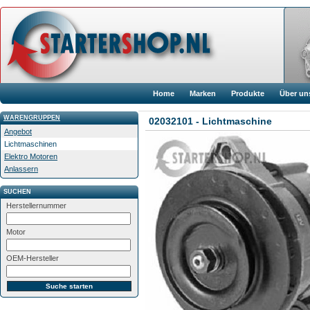
Home
Marken
Produkte
Über un
WARENGRUPPEN
02032101 - Lichtmaschine
Angebot
Lichtmaschinen
Elektro Motoren
Anlassern
SUCHEN
Herstellernummer
Motor
OEM-Hersteller