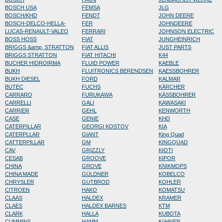
BOSCH USA
FEMSA
JLG
BOSCH/KHD
FENDT
JOHN DEERE
BOSCH-DELCO-HELLA-
FER
JOHNDEERE
LUCAS-RENAULT-VALEO
FERRARI
JOHNSON ELECTRIC
BOSS HOSS
FIAT
JUNGHEINRICH
BRIGGS &amp; STRATTON
FIAT ALLIS
JUST PARTS
BRIGGS STRATTON
FIAT HITACHI
K44
BUCHER HIDROIRMA
FLUID POWER
KAEBLE
BUKH
FLUITRONICS BERENDSEN
KAESSBOHRER
BUKH DIESEL
FORD
KALMAR
BUTEC
FUCHS
KÄRCHER
CARRARO
FURUKAWA
KÄSSBOHRER
CARRELLI
GALI
KAWASAKI
CARRIER
GEHL
KENWORTH
CASE
GENIE
KHD
CATERPILLAR
GEORGI KOSTOV
KIA
CATERPLLAR
GIANT
King Quad
CATTERPILLAR
GM
KINGQUAD
CAV
GRIZZLY
KIOTI
CESAB
GROOVE
KIPOR
CHINA
GROVE
KNIKMOPS
CHINA MADE
GÜLDNER
KOBELCO
CHRYSLER
GUTBROD
KOHLER
CITROEN
HAKO
KOMATSU
CLAAS
HALDEX
KRAMER
CLAES
HALDEX BARNES
KTM
CLARK
HALLA
KUBOTA
CUMMINS
HAMM
KüHNER