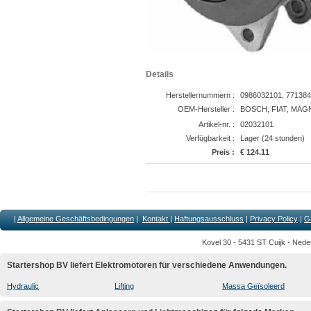
Details
Herstellernummern :
0986032101, 771384
OEM-Hersteller :
BOSCH, FIAT, MAG
Artikel-nr. :
02032101
Verfügbarkeit :
Lager (24 stunden)
Preis :
€ 124.11
|
Allgemeine Geschäftsbedingungen
|
Kontakt
|
Haftungsausschluss
|
Privacy Policy
|
G
Kovel 30 - 5431 ST Cuijk - Nede
Startershop BV liefert Elektromotoren für verschiedene Anwendungen.
Hydraulic
Lifting
Massa Geïsoleerd