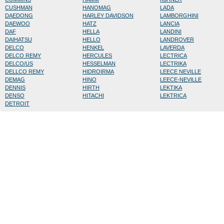
CUSHMAN
HANOMAG
LADA
DAEDONG
HARLEY DAVIDSON
LAMBORGHINI
DAEWOO
HATZ
LANCIA
DAF
HELLA
LANDINI
DAIHATSU
HELLO
LANDROVER
DELCO
HENKEL
LAVERDA
DELCO REMY
HERCULES
LECTRICA
DELCO/US
HESSELMAN
LECTRIKA
DELLCO REMY
HIDROIRMA
LEECE NEVILLE
DEMAG
HINO
LEECE-NEVILLE
DENNIS
HIRTH
LEKTIKA
DENSO
HITACHI
LEKTRICA
DETROIT