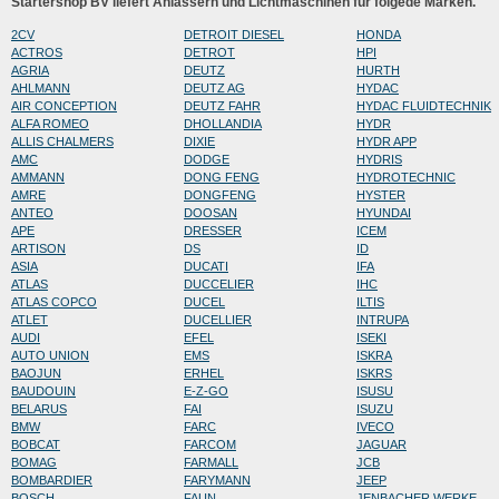
Startershop BV liefert Anlassern und Lichtmaschinen für folgede Marken.
2CV
DETROIT DIESEL
HONDA
ACTROS
DETROT
HPI
AGRIA
DEUTZ
HURTH
AHLMANN
DEUTZ AG
HYDAC
AIR CONCEPTION
DEUTZ FAHR
HYDAC FLUIDTECHNIK
ALFA ROMEO
DHOLLANDIA
HYDR
ALLIS CHALMERS
DIXIE
HYDR APP
AMC
DODGE
HYDRIS
AMMANN
DONG FENG
HYDROTECHNIC
AMRE
DONGFENG
HYSTER
ANTEO
DOOSAN
HYUNDAI
APE
DRESSER
ICEM
ARTISON
DS
ID
ASIA
DUCATI
IFA
ATLAS
DUCCELIER
IHC
ATLAS COPCO
DUCEL
ILTIS
ATLET
DUCELLIER
INTRUPA
AUDI
EFEL
ISEKI
AUTO UNION
EMS
ISKRA
BAOJUN
ERHEL
ISKRS
BAUDOUIN
E-Z-GO
ISUSU
BELARUS
FAI
ISUZU
BMW
FARC
IVECO
BOBCAT
FARCOM
JAGUAR
BOMAG
FARMALL
JCB
BOMBARDIER
FARYMANN
JEEP
BOSCH
FAUN
JENBACHER WERKE