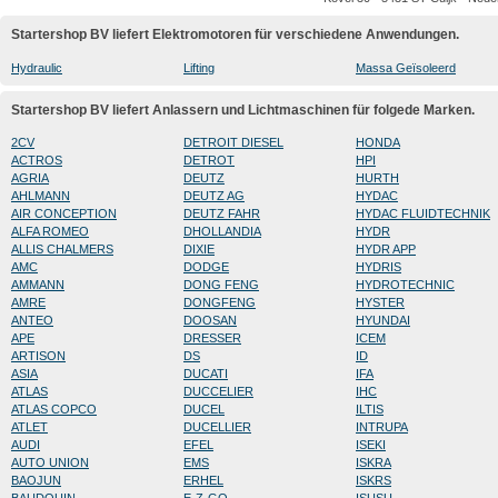
Startershop BV liefert Elektromotoren für verschiedene Anwendungen.
Hydraulic
Lifting
Massa Geïsoleerd
Startershop BV liefert Anlassern und Lichtmaschinen für folgede Marken.
2CV
DETROIT DIESEL
HONDA
ACTROS
DETROT
HPI
AGRIA
DEUTZ
HURTH
AHLMANN
DEUTZ AG
HYDAC
AIR CONCEPTION
DEUTZ FAHR
HYDAC FLUIDTECHNIK
ALFA ROMEO
DHOLLANDIA
HYDR
ALLIS CHALMERS
DIXIE
HYDR APP
AMC
DODGE
HYDRIS
AMMANN
DONG FENG
HYDROTECHNIC
AMRE
DONGFENG
HYSTER
ANTEO
DOOSAN
HYUNDAI
APE
DRESSER
ICEM
ARTISON
DS
ID
ASIA
DUCATI
IFA
ATLAS
DUCCELIER
IHC
ATLAS COPCO
DUCEL
ILTIS
ATLET
DUCELLIER
INTRUPA
AUDI
EFEL
ISEKI
AUTO UNION
EMS
ISKRA
BAOJUN
ERHEL
ISKRS