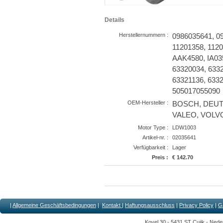
Details
Herstellernummern :
0986035641, 0
11201358, 112
AAK4580, IA035
63320034, 6332
63321136, 6332
505017055090
OEM-Hersteller :
BOSCH, DEUTZ
VALEO, VOLV
Motor Type :
LDW1003
Artikel-nr. :
02035641
Verfügbarkeit :
Lager
Preis :
€ 142.70
|
Allgemeine Geschäftsbedingungen
|
Kontakt
|
Haftungsausschluss
|
Privacy Policy
|
G
Kovel 30 - 5431 ST Cuijk - Nede