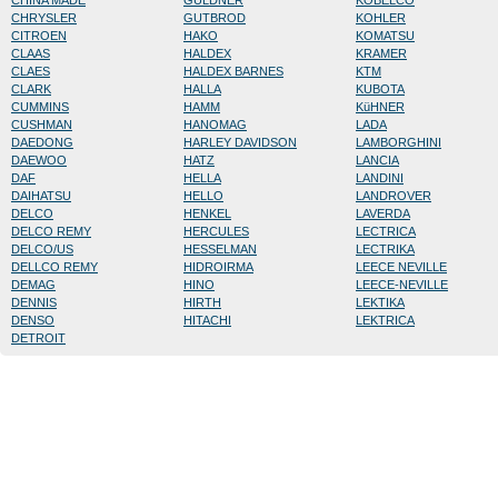
CHINA MADE
GÜLDNER
KOBELCO
CHRYSLER
GUTBROD
KOHLER
CITROEN
HAKO
KOMATSU
CLAAS
HALDEX
KRAMER
CLAES
HALDEX BARNES
KTM
CLARK
HALLA
KUBOTA
CUMMINS
HAMM
KüHNER
CUSHMAN
HANOMAG
LADA
DAEDONG
HARLEY DAVIDSON
LAMBORGHINI
DAEWOO
HATZ
LANCIA
DAF
HELLA
LANDINI
DAIHATSU
HELLO
LANDROVER
DELCO
HENKEL
LAVERDA
DELCO REMY
HERCULES
LECTRICA
DELCO/US
HESSELMAN
LECTRIKA
DELLCO REMY
HIDROIRMA
LEECE NEVILLE
DEMAG
HINO
LEECE-NEVILLE
DENNIS
HIRTH
LEKTIKA
DENSO
HITACHI
LEKTRICA
DETROIT