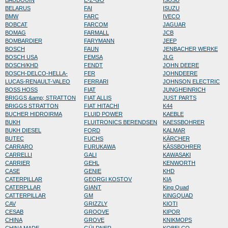
BAUDOUIN
E-Z-GO
ISUSU
BELARUS
FAI
ISUZU
BMW
FARC
IVECO
BOBCAT
FARCOM
JAGUAR
BOMAG
FARMALL
JCB
BOMBARDIER
FARYMANN
JEEP
BOSCH
FAUN
JENBACHER WERKE
BOSCH USA
FEMSA
JLG
BOSCH/KHD
FENDT
JOHN DEERE
BOSCH-DELCO-HELLA-
FER
JOHNDEERE
LUCAS-RENAULT-VALEO
FERRARI
JOHNSON ELECTRIC
BOSS HOSS
FIAT
JUNGHEINRICH
BRIGGS &amp; STRATTON
FIAT ALLIS
JUST PARTS
BRIGGS STRATTON
FIAT HITACHI
K44
BUCHER HIDROIRMA
FLUID POWER
KAEBLE
BUKH
FLUITRONICS BERENDSEN
KAESSBOHRER
BUKH DIESEL
FORD
KALMAR
BUTEC
FUCHS
KÄRCHER
CARRARO
FURUKAWA
KÄSSBOHRER
CARRELLI
GALI
KAWASAKI
CARRIER
GEHL
KENWORTH
CASE
GENIE
KHD
CATERPILLAR
GEORGI KOSTOV
KIA
CATERPLLAR
GIANT
King Quad
CATTERPILLAR
GM
KINGQUAD
CAV
GRIZZLY
KIOTI
CESAB
GROOVE
KIPOR
CHINA
GROVE
KNIKMOPS