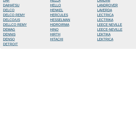
DAF
HELLA
LANDINI
DAIHATSU
HELLO
LANDROVER
DELCO
HENKEL
LAVERDA
DELCO REMY
HERCULES
LECTRICA
DELCO/US
HESSELMAN
LECTRIKA
DELLCO REMY
HIDROIRMA
LEECE NEVILLE
DEMAG
HINO
LEECE-NEVILLE
DENNIS
HIRTH
LEKTIKA
DENSO
HITACHI
LEKTRICA
DETROIT