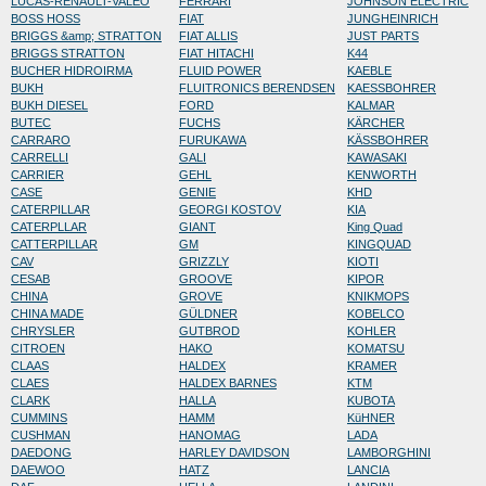
LUCAS-RENAULT-VALEO
FERRARI
JOHNSON ELECTRIC
BOSS HOSS
FIAT
JUNGHEINRICH
BRIGGS &amp; STRATTON
FIAT ALLIS
JUST PARTS
BRIGGS STRATTON
FIAT HITACHI
K44
BUCHER HIDROIRMA
FLUID POWER
KAEBLE
BUKH
FLUITRONICS BERENDSEN
KAESSBOHRER
BUKH DIESEL
FORD
KALMAR
BUTEC
FUCHS
KÄRCHER
CARRARO
FURUKAWA
KÄSSBOHRER
CARRELLI
GALI
KAWASAKI
CARRIER
GEHL
KENWORTH
CASE
GENIE
KHD
CATERPILLAR
GEORGI KOSTOV
KIA
CATERPLLAR
GIANT
King Quad
CATTERPILLAR
GM
KINGQUAD
CAV
GRIZZLY
KIOTI
CESAB
GROOVE
KIPOR
CHINA
GROVE
KNIKMOPS
CHINA MADE
GÜLDNER
KOBELCO
CHRYSLER
GUTBROD
KOHLER
CITROEN
HAKO
KOMATSU
CLAAS
HALDEX
KRAMER
CLAES
HALDEX BARNES
KTM
CLARK
HALLA
KUBOTA
CUMMINS
HAMM
KüHNER
CUSHMAN
HANOMAG
LADA
DAEDONG
HARLEY DAVIDSON
LAMBORGHINI
DAEWOO
HATZ
LANCIA