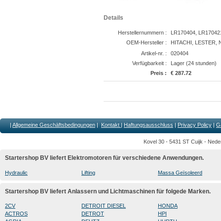
Details
Herstellernummern :
LR170404, LR170421
OEM-Hersteller :
HITACHI, LESTER, 
Artikel-nr. :
020404
Verfügbarkeit :
Lager (24 stunden)
Preis :
€ 287.72
|
Allgemeine Geschäftsbedingungen
|
Kontakt
|
Haftungsausschluss
|
Privacy Policy
|
G
Kovel 30 - 5431 ST Cuijk - Nede
Startershop BV liefert Elektromotoren für verschiedene Anwendungen.
Hydraulic
Lifting
Massa Geïsoleerd
Startershop BV liefert Anlassern und Lichtmaschinen für folgede Marken.
2CV
DETROIT DIESEL
HONDA
ACTROS
DETROT
HPI