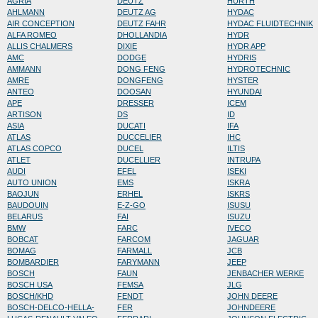
AGRIA
DEUTZ
HURTH
AHLMANN
DEUTZ AG
HYDAC
AIR CONCEPTION
DEUTZ FAHR
HYDAC FLUIDTECHNIK
ALFA ROMEO
DHOLLANDIA
HYDR
ALLIS CHALMERS
DIXIE
HYDR APP
AMC
DODGE
HYDRIS
AMMANN
DONG FENG
HYDROTECHNIC
AMRE
DONGFENG
HYSTER
ANTEO
DOOSAN
HYUNDAI
APE
DRESSER
ICEM
ARTISON
DS
ID
ASIA
DUCATI
IFA
ATLAS
DUCCELIER
IHC
ATLAS COPCO
DUCEL
ILTIS
ATLET
DUCELLIER
INTRUPA
AUDI
EFEL
ISEKI
AUTO UNION
EMS
ISKRA
BAOJUN
ERHEL
ISKRS
BAUDOUIN
E-Z-GO
ISUSU
BELARUS
FAI
ISUZU
BMW
FARC
IVECO
BOBCAT
FARCOM
JAGUAR
BOMAG
FARMALL
JCB
BOMBARDIER
FARYMANN
JEEP
BOSCH
FAUN
JENBACHER WERKE
BOSCH USA
FEMSA
JLG
BOSCH/KHD
FENDT
JOHN DEERE
BOSCH-DELCO-HELLA-
FER
JOHNDEERE