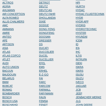
ACTROS
DETROT
HPI
AGRIA
DEUTZ
HURTH
AHLMANN
DEUTZ AG
HYDAC
AIR CONCEPTION
DEUTZ FAHR
HYDAC FLUIDTECHNIK
ALFA ROMEO
DHOLLANDIA
HYDR
ALLIS CHALMERS
DIXIE
HYDR APP
AMC
DODGE
HYDRIS
AMMANN
DONG FENG
HYDROTECHNIC
AMRE
DONGFENG
HYSTER
ANTEO
DOOSAN
HYUNDAI
APE
DRESSER
ICEM
ARTISON
DS
ID
ASIA
DUCATI
IFA
ATLAS
DUCCELIER
IHC
ATLAS COPCO
DUCEL
ILTIS
ATLET
DUCELLIER
INTRUPA
AUDI
EFEL
ISEKI
AUTO UNION
EMS
ISKRA
BAOJUN
ERHEL
ISKRS
BAUDOUIN
E-Z-GO
ISUSU
BELARUS
FAI
ISUZU
BMW
FARC
IVECO
BOBCAT
FARCOM
JAGUAR
BOMAG
FARMALL
JCB
BOMBARDIER
FARYMANN
JEEP
BOSCH
FAUN
JENBACHER WERKE
BOSCH USA
FEMSA
JLG
BOSCH/KHD
FENDT
JOHN DEERE