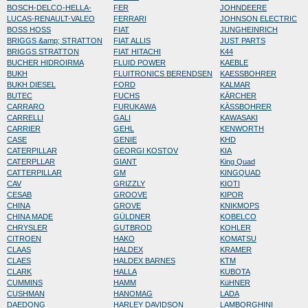
BOSCH-DELCO-HELLA-
FER
JOHNDEERE
LUCAS-RENAULT-VALEO
FERRARI
JOHNSON ELECTRIC
BOSS HOSS
FIAT
JUNGHEINRICH
BRIGGS &amp; STRATTON
FIAT ALLIS
JUST PARTS
BRIGGS STRATTON
FIAT HITACHI
K44
BUCHER HIDROIRMA
FLUID POWER
KAEBLE
BUKH
FLUITRONICS BERENDSEN
KAESSBOHRER
BUKH DIESEL
FORD
KALMAR
BUTEC
FUCHS
KÄRCHER
CARRARO
FURUKAWA
KÄSSBOHRER
CARRELLI
GALI
KAWASAKI
CARRIER
GEHL
KENWORTH
CASE
GENIE
KHD
CATERPILLAR
GEORGI KOSTOV
KIA
CATERPLLAR
GIANT
King Quad
CATTERPILLAR
GM
KINGQUAD
CAV
GRIZZLY
KIOTI
CESAB
GROOVE
KIPOR
CHINA
GROVE
KNIKMOPS
CHINA MADE
GÜLDNER
KOBELCO
CHRYSLER
GUTBROD
KOHLER
CITROEN
HAKO
KOMATSU
CLAAS
HALDEX
KRAMER
CLAES
HALDEX BARNES
KTM
CLARK
HALLA
KUBOTA
CUMMINS
HAMM
KüHNER
CUSHMAN
HANOMAG
LADA
DAEDONG
HARLEY DAVIDSON
LAMBORGHINI