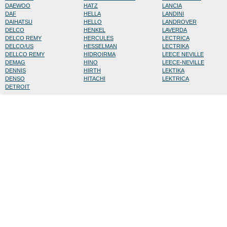
DAEWOO
HATZ
LANCIA
DAF
HELLA
LANDINI
DAIHATSU
HELLO
LANDROVER
DELCO
HENKEL
LAVERDA
DELCO REMY
HERCULES
LECTRICA
DELCO/US
HESSELMAN
LECTRIKA
DELLCO REMY
HIDROIRMA
LEECE NEVILLE
DEMAG
HINO
LEECE-NEVILLE
DENNIS
HIRTH
LEKTIKA
DENSO
HITACHI
LEKTRICA
DETROIT