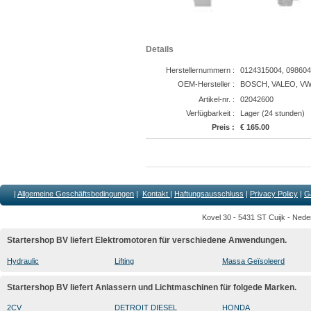
Details
Herstellernummern :
0124315004, 09860
OEM-Hersteller :
BOSCH, VALEO, V
Artikel-nr. :
02042600
Verfügbarkeit :
Lager (24 stunden)
Preis :
€ 165.00
|
Allgemeine Geschäftsbedingungen
|
Kontakt
|
Haftungsausschluss
|
Privacy Policy
|
G
Kovel 30 - 5431 ST Cuijk - Nede
Startershop BV liefert Elektromotoren für verschiedene Anwendungen.
Hydraulic
Lifting
Massa Geïsoleerd
Startershop BV liefert Anlassern und Lichtmaschinen für folgede Marken.
2CV
DETROIT DIESEL
HONDA