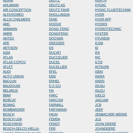
AGRIA
DEUTZ
HURTH
AHLMANN
DEUTZ AG
HYDAC
AIR CONCEPTION
DEUTZ FAHR
HYDAC FLUIDTECHNIK
ALFA ROMEO
DHOLLANDIA
HYDR
ALLIS CHALMERS
DIXIE
HYDR APP
AMC
DODGE
HYDRIS
AMMANN
DONG FENG
HYDROTECHNIC
AMRE
DONGFENG
HYSTER
ANTEO
DOOSAN
HYUNDAI
APE
DRESSER
ICEM
ARTISON
DS
ID
ASIA
DUCATI
IFA
ATLAS
DUCCELIER
IHC
ATLAS COPCO
DUCEL
ILTIS
ATLET
DUCELLIER
INTRUPA
AUDI
EFEL
ISEKI
AUTO UNION
EMS
ISKRA
BAOJUN
ERHEL
ISKRS
BAUDOUIN
E-Z-GO
ISUSU
BELARUS
FAI
ISUZU
BMW
FARC
IVECO
BOBCAT
FARCOM
JAGUAR
BOMAG
FARMALL
JCB
BOMBARDIER
FARYMANN
JEEP
BOSCH
FAUN
JENBACHER WERKE
BOSCH USA
FEMSA
JLG
BOSCH/KHD
FENDT
JOHN DEERE
BOSCH-DELCO-HELLA-
FER
JOHNDEERE