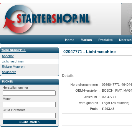
Home
Marken
Produkte
Über un
WARENGRUPPEN
02047771 - Lichtmaschine
Angebot
Lichtmaschinen
Elektro Motoren
Anlassern
Details
SUCHEN
Herstellernummern :
0986047771, 464044
Herstellernummer
OEM-Hersteller :
BOSCH, FIAT, MAG
Artikel-nr. :
02047771
Motor
Verfügbarkeit :
Lager (24 stunden)
Preis :
€ 293.43
OEM-Hersteller