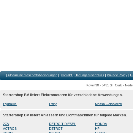
|
Allgemeine Geschäftsbedingungen
|
Kontakt
|
Haftungsausschluss
|
Privacy Policy
|
G
Kovel 30 - 5431 ST Cuijk - Nede
Startershop BV liefert Elektromotoren für verschiedene Anwendungen.
Hydraulic
Lifting
Massa Geïsoleerd
Startershop BV liefert Anlassern und Lichtmaschinen für folgede Marken.
2CV
DETROIT DIESEL
HONDA
ACTROS
DETROT
HPI