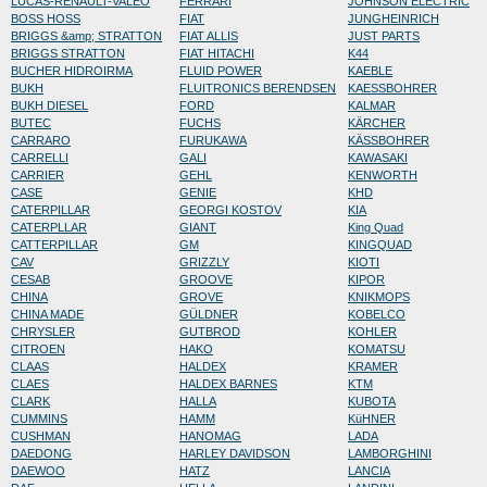
LUCAS-RENAULT-VALEO
FERRARI
JOHNSON ELECTRIC
BOSS HOSS
FIAT
JUNGHEINRICH
BRIGGS &amp; STRATTON
FIAT ALLIS
JUST PARTS
BRIGGS STRATTON
FIAT HITACHI
K44
BUCHER HIDROIRMA
FLUID POWER
KAEBLE
BUKH
FLUITRONICS BERENDSEN
KAESSBOHRER
BUKH DIESEL
FORD
KALMAR
BUTEC
FUCHS
KÄRCHER
CARRARO
FURUKAWA
KÄSSBOHRER
CARRELLI
GALI
KAWASAKI
CARRIER
GEHL
KENWORTH
CASE
GENIE
KHD
CATERPILLAR
GEORGI KOSTOV
KIA
CATERPLLAR
GIANT
King Quad
CATTERPILLAR
GM
KINGQUAD
CAV
GRIZZLY
KIOTI
CESAB
GROOVE
KIPOR
CHINA
GROVE
KNIKMOPS
CHINA MADE
GÜLDNER
KOBELCO
CHRYSLER
GUTBROD
KOHLER
CITROEN
HAKO
KOMATSU
CLAAS
HALDEX
KRAMER
CLAES
HALDEX BARNES
KTM
CLARK
HALLA
KUBOTA
CUMMINS
HAMM
KüHNER
CUSHMAN
HANOMAG
LADA
DAEDONG
HARLEY DAVIDSON
LAMBORGHINI
DAEWOO
HATZ
LANCIA