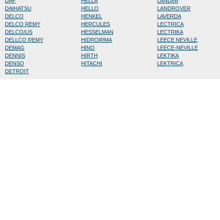
DAF
HELLA
LANDINI
DAIHATSU
HELLO
LANDROVER
DELCO
HENKEL
LAVERDA
DELCO REMY
HERCULES
LECTRICA
DELCO/US
HESSELMAN
LECTRIKA
DELLCO REMY
HIDROIRMA
LEECE NEVILLE
DEMAG
HINO
LEECE-NEVILLE
DENNIS
HIRTH
LEKTIKA
DENSO
HITACHI
LEKTRICA
DETROIT