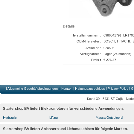
Details
Herstellernummern :
0986041791, LR1705
OEM-Hersteller :
BOSCH, HITACHI, I
Artikel-nr. :
020505
Verfügbarkeit :
Lager (24 stunden)
Preis :
€ 276.27
|
Allgemeine Geschäftsbedingungen
|
Kontakt
|
Haftungsausschluss
|
Privacy Policy
|
G
Kovel 30 - 5431 ST Cuijk - Nede
Startershop BV liefert Elektromotoren für verschiedene Anwendungen.
Hydraulic
Lifting
Massa Geïsoleerd
Startershop BV liefert Anlassern und Lichtmaschinen für folgede Marken.