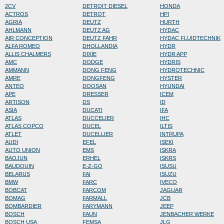
2CV
DETROIT DIESEL
HONDA
ACTROS
DETROT
HPI
AGRIA
DEUTZ
HURTH
AHLMANN
DEUTZ AG
HYDAC
AIR CONCEPTION
DEUTZ FAHR
HYDAC FLUIDTECHNIK
ALFA ROMEO
DHOLLANDIA
HYDR
ALLIS CHALMERS
DIXIE
HYDR APP
AMC
DODGE
HYDRIS
AMMANN
DONG FENG
HYDROTECHNIC
AMRE
DONGFENG
HYSTER
ANTEO
DOOSAN
HYUNDAI
APE
DRESSER
ICEM
ARTISON
DS
ID
ASIA
DUCATI
IFA
ATLAS
DUCCELIER
IHC
ATLAS COPCO
DUCEL
ILTIS
ATLET
DUCELLIER
INTRUPA
AUDI
EFEL
ISEKI
AUTO UNION
EMS
ISKRA
BAOJUN
ERHEL
ISKRS
BAUDOUIN
E-Z-GO
ISUSU
BELARUS
FAI
ISUZU
BMW
FARC
IVECO
BOBCAT
FARCOM
JAGUAR
BOMAG
FARMALL
JCB
BOMBARDIER
FARYMANN
JEEP
BOSCH
FAUN
JENBACHER WERKE
BOSCH USA
FEMSA
JLG