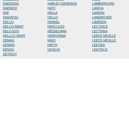
DAEDONG
HARLEY DAVIDSON
LAMBORGHINI
DAEWOO
HATZ
LANCIA
DAF
HELLA
LANDINI
DAIHATSU
HELLO
LANDROVER
DELCO
HENKEL
LAVERDA
DELCO REMY
HERCULES
LECTRICA
DELCO/US
HESSELMAN
LECTRIKA
DELLCO REMY
HIDROIRMA
LEECE NEVILLE
DEMAG
HINO
LEECE-NEVILLE
DENNIS
HIRTH
LEKTIKA
DENSO
HITACHI
LEKTRICA
DETROIT