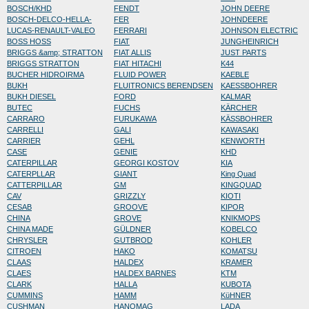
BOSCH/KHD
FENDT
JOHN DEERE
BOSCH-DELCO-HELLA-
FER
JOHNDEERE
LUCAS-RENAULT-VALEO
FERRARI
JOHNSON ELECTRIC
BOSS HOSS
FIAT
JUNGHEINRICH
BRIGGS &amp; STRATTON
FIAT ALLIS
JUST PARTS
BRIGGS STRATTON
FIAT HITACHI
K44
BUCHER HIDROIRMA
FLUID POWER
KAEBLE
BUKH
FLUITRONICS BERENDSEN
KAESSBOHRER
BUKH DIESEL
FORD
KALMAR
BUTEC
FUCHS
KÄRCHER
CARRARO
FURUKAWA
KÄSSBOHRER
CARRELLI
GALI
KAWASAKI
CARRIER
GEHL
KENWORTH
CASE
GENIE
KHD
CATERPILLAR
GEORGI KOSTOV
KIA
CATERPLLAR
GIANT
King Quad
CATTERPILLAR
GM
KINGQUAD
CAV
GRIZZLY
KIOTI
CESAB
GROOVE
KIPOR
CHINA
GROVE
KNIKMOPS
CHINA MADE
GÜLDNER
KOBELCO
CHRYSLER
GUTBROD
KOHLER
CITROEN
HAKO
KOMATSU
CLAAS
HALDEX
KRAMER
CLAES
HALDEX BARNES
KTM
CLARK
HALLA
KUBOTA
CUMMINS
HAMM
KüHNER
CUSHMAN
HANOMAG
LADA