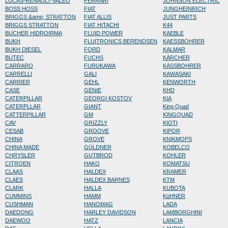
LUCAS-RENAULT-VALEO
FERRARI
JOHNSON ELECTRIC
BOSS HOSS
FIAT
JUNGHEINRICH
BRIGGS &amp; STRATTON
FIAT ALLIS
JUST PARTS
BRIGGS STRATTON
FIAT HITACHI
K44
BUCHER HIDROIRMA
FLUID POWER
KAEBLE
BUKH
FLUITRONICS BERENDSEN
KAESSBOHRER
BUKH DIESEL
FORD
KALMAR
BUTEC
FUCHS
KÄRCHER
CARRARO
FURUKAWA
KÄSSBOHRER
CARRELLI
GALI
KAWASAKI
CARRIER
GEHL
KENWORTH
CASE
GENIE
KHD
CATERPILLAR
GEORGI KOSTOV
KIA
CATERPLLAR
GIANT
King Quad
CATTERPILLAR
GM
KINGQUAD
CAV
GRIZZLY
KIOTI
CESAB
GROOVE
KIPOR
CHINA
GROVE
KNIKMOPS
CHINA MADE
GÜLDNER
KOBELCO
CHRYSLER
GUTBROD
KOHLER
CITROEN
HAKO
KOMATSU
CLAAS
HALDEX
KRAMER
CLAES
HALDEX BARNES
KTM
CLARK
HALLA
KUBOTA
CUMMINS
HAMM
KüHNER
CUSHMAN
HANOMAG
LADA
DAEDONG
HARLEY DAVIDSON
LAMBORGHINI
DAEWOO
HATZ
LANCIA