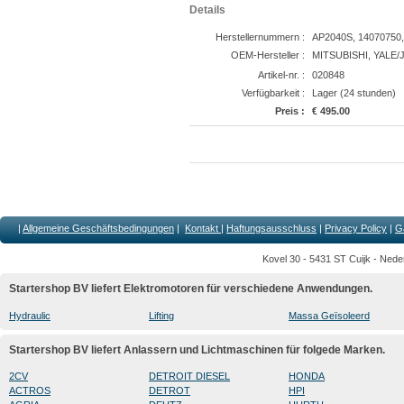
Details
Herstellernummern :
AP2040S, 14070750,
OEM-Hersteller :
MITSUBISHI, YALE
Artikel-nr. :
020848
Verfügbarkeit :
Lager (24 stunden)
Preis :
€ 495.00
|
Allgemeine Geschäftsbedingungen
|
Kontakt
|
Haftungsausschluss
|
Privacy Policy
|
G
Kovel 30 - 5431 ST Cuijk - Nede
Startershop BV liefert Elektromotoren für verschiedene Anwendungen.
Hydraulic
Lifting
Massa Geïsoleerd
Startershop BV liefert Anlassern und Lichtmaschinen für folgede Marken.
2CV
DETROIT DIESEL
HONDA
ACTROS
DETROT
HPI