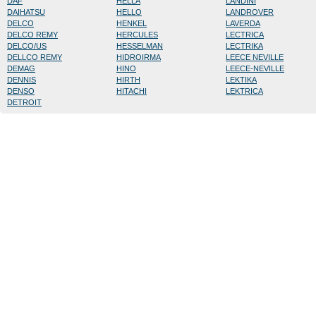
DAF
HELLA
LANDINI
DAIHATSU
HELLO
LANDROVER
DELCO
HENKEL
LAVERDA
DELCO REMY
HERCULES
LECTRICA
DELCO/US
HESSELMAN
LECTRIKA
DELLCO REMY
HIDROIRMA
LEECE NEVILLE
DEMAG
HINO
LEECE-NEVILLE
DENNIS
HIRTH
LEKTIKA
DENSO
HITACHI
LEKTRICA
DETROIT