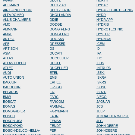
AGRIA
DEUTZ
HURTH
AHLMANN
DEUTZ AG
HYDAC
AIR CONCEPTION
DEUTZ FAHR
HYDAC FLUIDTECHNIK
ALFA ROMEO
DHOLLANDIA
HYDR
ALLIS CHALMERS
DIXIE
HYDR APP
AMC
DODGE
HYDRIS
AMMANN
DONG FENG
HYDROTECHNIC
AMRE
DONGFENG
HYSTER
ANTEO
DOOSAN
HYUNDAI
APE
DRESSER
ICEM
ARTISON
DS
ID
ASIA
DUCATI
IFA
ATLAS
DUCCELIER
IHC
ATLAS COPCO
DUCEL
ILTIS
ATLET
DUCELLIER
INTRUPA
AUDI
EFEL
ISEKI
AUTO UNION
EMS
ISKRA
BAOJUN
ERHEL
ISKRS
BAUDOUIN
E-Z-GO
ISUSU
BELARUS
FAI
ISUZU
BMW
FARC
IVECO
BOBCAT
FARCOM
JAGUAR
BOMAG
FARMALL
JCB
BOMBARDIER
FARYMANN
JEEP
BOSCH
FAUN
JENBACHER WERKE
BOSCH USA
FEMSA
JLG
BOSCH/KHD
FENDT
JOHN DEERE
BOSCH-DELCO-HELLA-
FER
JOHNDEERE