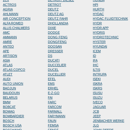
2CV
DETROIT DIESEL
HONDA
ACTROS
DETROT
HPI
AGRIA
DEUTZ
HURTH
AHLMANN
DEUTZ AG
HYDAC
AIR CONCEPTION
DEUTZ FAHR
HYDAC FLUIDTECHNIK
ALFA ROMEO
DHOLLANDIA
HYDR
ALLIS CHALMERS
DIXIE
HYDR APP
AMC
DODGE
HYDRIS
AMMANN
DONG FENG
HYDROTECHNIC
AMRE
DONGFENG
HYSTER
ANTEO
DOOSAN
HYUNDAI
APE
DRESSER
ICEM
ARTISON
DS
ID
ASIA
DUCATI
IFA
ATLAS
DUCCELIER
IHC
ATLAS COPCO
DUCEL
ILTIS
ATLET
DUCELLIER
INTRUPA
AUDI
EFEL
ISEKI
AUTO UNION
EMS
ISKRA
BAOJUN
ERHEL
ISKRS
BAUDOUIN
E-Z-GO
ISUSU
BELARUS
FAI
ISUZU
BMW
FARC
IVECO
BOBCAT
FARCOM
JAGUAR
BOMAG
FARMALL
JCB
BOMBARDIER
FARYMANN
JEEP
BOSCH
FAUN
JENBACHER WERKE
BOSCH USA
FEMSA
JLG