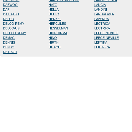
DAEDONG
HARLEY DAVIDSON
LAMBORGHINI
DAEWOO
HATZ
LANCIA
DAF
HELLA
LANDINI
DAIHATSU
HELLO
LANDROVER
DELCO
HENKEL
LAVERDA
DELCO REMY
HERCULES
LECTRICA
DELCO/US
HESSELMAN
LECTRIKA
DELLCO REMY
HIDROIRMA
LEECE NEVILLE
DEMAG
HINO
LEECE-NEVILLE
DENNIS
HIRTH
LEKTIKA
DENSO
HITACHI
LEKTRICA
DETROIT