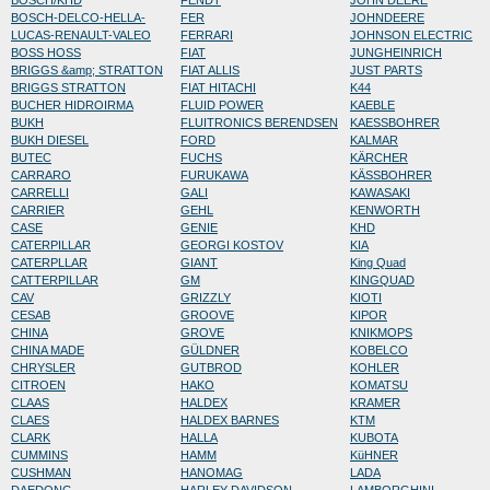
BOSCH/KHD
FENDT
JOHN DEERE
BOSCH-DELCO-HELLA-
FER
JOHNDEERE
LUCAS-RENAULT-VALEO
FERRARI
JOHNSON ELECTRIC
BOSS HOSS
FIAT
JUNGHEINRICH
BRIGGS &amp; STRATTON
FIAT ALLIS
JUST PARTS
BRIGGS STRATTON
FIAT HITACHI
K44
BUCHER HIDROIRMA
FLUID POWER
KAEBLE
BUKH
FLUITRONICS BERENDSEN
KAESSBOHRER
BUKH DIESEL
FORD
KALMAR
BUTEC
FUCHS
KÄRCHER
CARRARO
FURUKAWA
KÄSSBOHRER
CARRELLI
GALI
KAWASAKI
CARRIER
GEHL
KENWORTH
CASE
GENIE
KHD
CATERPILLAR
GEORGI KOSTOV
KIA
CATERPLLAR
GIANT
King Quad
CATTERPILLAR
GM
KINGQUAD
CAV
GRIZZLY
KIOTI
CESAB
GROOVE
KIPOR
CHINA
GROVE
KNIKMOPS
CHINA MADE
GÜLDNER
KOBELCO
CHRYSLER
GUTBROD
KOHLER
CITROEN
HAKO
KOMATSU
CLAAS
HALDEX
KRAMER
CLAES
HALDEX BARNES
KTM
CLARK
HALLA
KUBOTA
CUMMINS
HAMM
KüHNER
CUSHMAN
HANOMAG
LADA