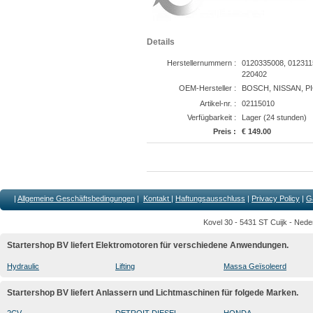
Details
Herstellernummern :
0120335008, 012311
220402
OEM-Hersteller :
BOSCH, NISSAN, P
Artikel-nr. :
02115010
Verfügbarkeit :
Lager (24 stunden)
Preis :
€ 149.00
|
Allgemeine Geschäftsbedingungen
|
Kontakt
|
Haftungsausschluss
|
Privacy Policy
|
G
Kovel 30 - 5431 ST Cuijk - Nede
Startershop BV liefert Elektromotoren für verschiedene Anwendungen.
Hydraulic
Lifting
Massa Geïsoleerd
Startershop BV liefert Anlassern und Lichtmaschinen für folgede Marken.