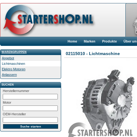
Home
Marken
Produkte
Über un
WARENGRUPPEN
02115010 - Lichtmaschine
Angebot
Lichtmaschinen
Elektro Motoren
Anlassern
SUCHEN
Herstellernummer
Motor
OEM-Hersteller