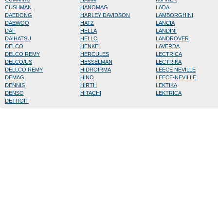
CUSHMAN
HANOMAG
LADA
DAEDONG
HARLEY DAVIDSON
LAMBORGHINI
DAEWOO
HATZ
LANCIA
DAF
HELLA
LANDINI
DAIHATSU
HELLO
LANDROVER
DELCO
HENKEL
LAVERDA
DELCO REMY
HERCULES
LECTRICA
DELCO/US
HESSELMAN
LECTRIKA
DELLCO REMY
HIDROIRMA
LEECE NEVILLE
DEMAG
HINO
LEECE-NEVILLE
DENNIS
HIRTH
LEKTIKA
DENSO
HITACHI
LEKTRICA
DETROIT