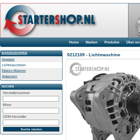
Home
Marken
Produkte
Über un
WARENGRUPPEN
0212109 - Lichtmaschine
Angebot
Lichtmaschinen
Elektro Motoren
Anlassern
SUCHEN
Herstellernummer
Motor
OEM-Hersteller