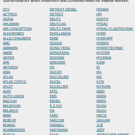
Startershop BV liefert Anlassern und Lichtmaschinen für folgede Marken.
2CV
DETROIT DIESEL
HONDA
ACTROS
DETROT
HPI
AGRIA
DEUTZ
HURTH
AHLMANN
DEUTZ AG
HYDAC
AIR CONCEPTION
DEUTZ FAHR
HYDAC FLUIDTECHNIK
ALFA ROMEO
DHOLLANDIA
HYDR
ALLIS CHALMERS
DIXIE
HYDR APP
AMC
DODGE
HYDRIS
AMMANN
DONG FENG
HYDROTECHNIC
AMRE
DONGFENG
HYSTER
ANTEO
DOOSAN
HYUNDAI
APE
DRESSER
ICEM
ARTISON
DS
ID
ASIA
DUCATI
IFA
ATLAS
DUCCELIER
IHC
ATLAS COPCO
DUCEL
ILTIS
ATLET
DUCELLIER
INTRUPA
AUDI
EFEL
ISEKI
AUTO UNION
EMS
ISKRA
BAOJUN
ERHEL
ISKRS
BAUDOUIN
E-Z-GO
ISUSU
BELARUS
FAI
ISUZU
BMW
FARC
IVECO
BOBCAT
FARCOM
JAGUAR
BOMAG
FARMALL
JCB
BOMBARDIER
FARYMANN
JEEP
BOSCH
FAUN
JENBACHER WERKE