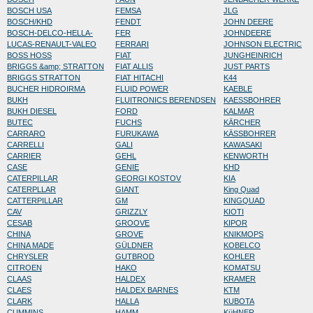
BOSCH USA
FEMSA
JLG
BOSCH/KHD
FENDT
JOHN DEERE
BOSCH-DELCO-HELLA-
FER
JOHNDEERE
LUCAS-RENAULT-VALEO
FERRARI
JOHNSON ELECTRIC
BOSS HOSS
FIAT
JUNGHEINRICH
BRIGGS &amp; STRATTON
FIAT ALLIS
JUST PARTS
BRIGGS STRATTON
FIAT HITACHI
K44
BUCHER HIDROIRMA
FLUID POWER
KAEBLE
BUKH
FLUITRONICS BERENDSEN
KAESSBOHRER
BUKH DIESEL
FORD
KALMAR
BUTEC
FUCHS
KÄRCHER
CARRARO
FURUKAWA
KÄSSBOHRER
CARRELLI
GALI
KAWASAKI
CARRIER
GEHL
KENWORTH
CASE
GENIE
KHD
CATERPILLAR
GEORGI KOSTOV
KIA
CATERPLLAR
GIANT
King Quad
CATTERPILLAR
GM
KINGQUAD
CAV
GRIZZLY
KIOTI
CESAB
GROOVE
KIPOR
CHINA
GROVE
KNIKMOPS
CHINA MADE
GÜLDNER
KOBELCO
CHRYSLER
GUTBROD
KOHLER
CITROEN
HAKO
KOMATSU
CLAAS
HALDEX
KRAMER
CLAES
HALDEX BARNES
KTM
CLARK
HALLA
KUBOTA
CUMMINS
HAMM
KüHNER