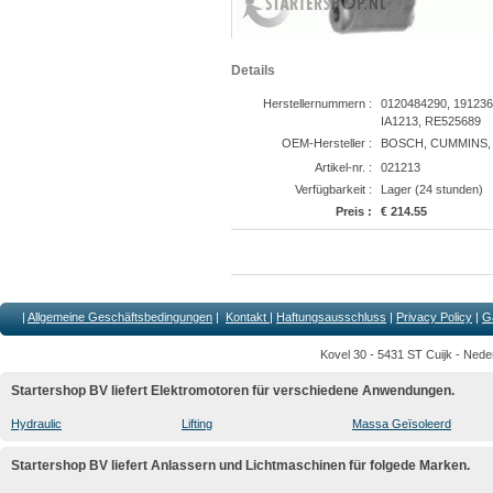
Details
Herstellernummern :
0120484290, 191236
IA1213, RE525689
OEM-Hersteller :
BOSCH, CUMMINS,
Artikel-nr. :
021213
Verfügbarkeit :
Lager (24 stunden)
Preis :
€ 214.55
|
Allgemeine Geschäftsbedingungen
|
Kontakt
|
Haftungsausschluss
|
Privacy Policy
|
G
Kovel 30 - 5431 ST Cuijk - Nede
Startershop BV liefert Elektromotoren für verschiedene Anwendungen.
Hydraulic
Lifting
Massa Geïsoleerd
Startershop BV liefert Anlassern und Lichtmaschinen für folgede Marken.