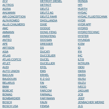
2CV
DETROIT DIESEL
HONDA
ACTROS
DETROT
HPI
AGRIA
DEUTZ
HURTH
AHLMANN
DEUTZ AG
HYDAC
AIR CONCEPTION
DEUTZ FAHR
HYDAC FLUIDTECHNIK
ALFA ROMEO
DHOLLANDIA
HYDR
ALLIS CHALMERS
DIXIE
HYDR APP
AMC
DODGE
HYDRIS
AMMANN
DONG FENG
HYDROTECHNIC
AMRE
DONGFENG
HYSTER
ANTEO
DOOSAN
HYUNDAI
APE
DRESSER
ICEM
ARTISON
DS
ID
ASIA
DUCATI
IFA
ATLAS
DUCCELIER
IHC
ATLAS COPCO
DUCEL
ILTIS
ATLET
DUCELLIER
INTRUPA
AUDI
EFEL
ISEKI
AUTO UNION
EMS
ISKRA
BAOJUN
ERHEL
ISKRS
BAUDOUIN
E-Z-GO
ISUSU
BELARUS
FAI
ISUZU
BMW
FARC
IVECO
BOBCAT
FARCOM
JAGUAR
BOMAG
FARMALL
JCB
BOMBARDIER
FARYMANN
JEEP
BOSCH
FAUN
JENBACHER WERKE
BOSCH USA
FEMSA
JLG