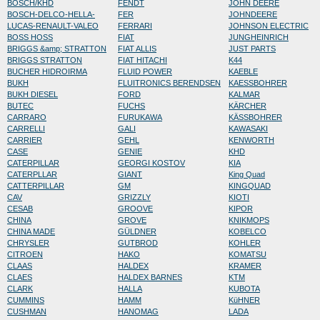
BOSCH/KHD
FENDT
JOHN DEERE
BOSCH-DELCO-HELLA-
FER
JOHNDEERE
LUCAS-RENAULT-VALEO
FERRARI
JOHNSON ELECTRIC
BOSS HOSS
FIAT
JUNGHEINRICH
BRIGGS &amp; STRATTON
FIAT ALLIS
JUST PARTS
BRIGGS STRATTON
FIAT HITACHI
K44
BUCHER HIDROIRMA
FLUID POWER
KAEBLE
BUKH
FLUITRONICS BERENDSEN
KAESSBOHRER
BUKH DIESEL
FORD
KALMAR
BUTEC
FUCHS
KÄRCHER
CARRARO
FURUKAWA
KÄSSBOHRER
CARRELLI
GALI
KAWASAKI
CARRIER
GEHL
KENWORTH
CASE
GENIE
KHD
CATERPILLAR
GEORGI KOSTOV
KIA
CATERPLLAR
GIANT
King Quad
CATTERPILLAR
GM
KINGQUAD
CAV
GRIZZLY
KIOTI
CESAB
GROOVE
KIPOR
CHINA
GROVE
KNIKMOPS
CHINA MADE
GÜLDNER
KOBELCO
CHRYSLER
GUTBROD
KOHLER
CITROEN
HAKO
KOMATSU
CLAAS
HALDEX
KRAMER
CLAES
HALDEX BARNES
KTM
CLARK
HALLA
KUBOTA
CUMMINS
HAMM
KüHNER
CUSHMAN
HANOMAG
LADA