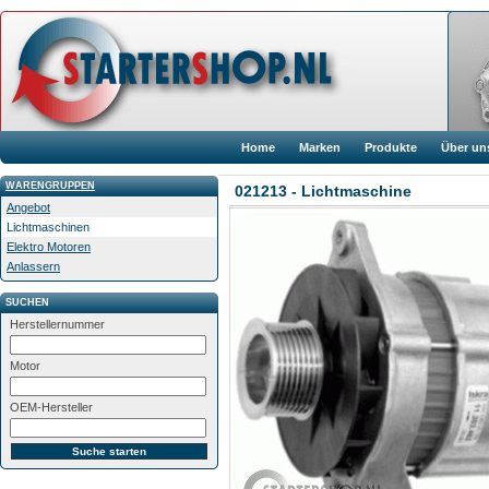
Home
Marken
Produkte
Über un
WARENGRUPPEN
021213 - Lichtmaschine
Angebot
Lichtmaschinen
Elektro Motoren
Anlassern
SUCHEN
Herstellernummer
Motor
OEM-Hersteller