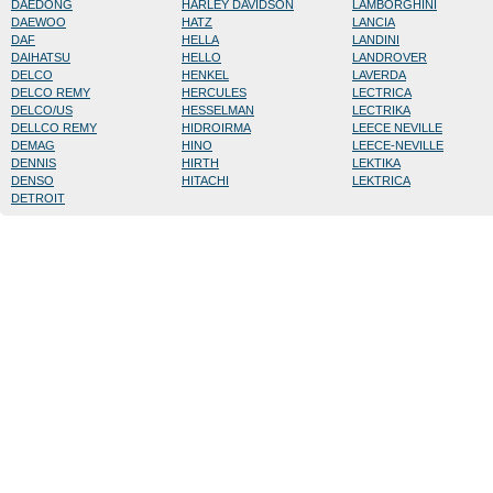
DAEDONG
HARLEY DAVIDSON
LAMBORGHINI
DAEWOO
HATZ
LANCIA
DAF
HELLA
LANDINI
DAIHATSU
HELLO
LANDROVER
DELCO
HENKEL
LAVERDA
DELCO REMY
HERCULES
LECTRICA
DELCO/US
HESSELMAN
LECTRIKA
DELLCO REMY
HIDROIRMA
LEECE NEVILLE
DEMAG
HINO
LEECE-NEVILLE
DENNIS
HIRTH
LEKTIKA
DENSO
HITACHI
LEKTRICA
DETROIT